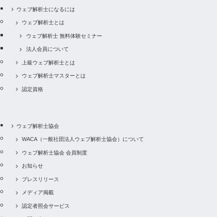
てください
アフィリエイト会員には誰がなれますか？
ウェブ解析士になるには
分割払いで受講料を支払うことは可能ですか？
講師を選ぶことはできますか？
ウェブ解析士とは
IDを重複したアップや緊急での講座対応を事務局
アフィリエイト会員とは何ですか？
に求めた場合、追加で費用がかかるとのことでし
ウェブ解析士 無料体験セミナー
支払いにクレジットカードを利用できますか？
た。 このような追加作業を依頼した場合、作業時
法人会員について
間あたりの費用を教えて下さい。
上級ウェブ解析士とは
ウェブ解析士マスターとは
受講者の情報はどこで管理していますか？
認定資格
ウェブ解析士は現在、何名いますか？
ウェブ解析士協会
WACA（一般社団法人ウェブ解析士協会）について
ウェブ解析士協会 会員制度
お知らせ
プレスリリース
メディア掲載
認定者照会サービス