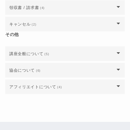
年会費の支払いとして登録しているクレジットカ
法人会員の仕組みについて詳しく教えてくださ
上級ウェブ解析士認定講座の内容を知りたい。
領収書 / 請求書
ウェブ解析士協会会員になると、どのようなメリ
(4)
割引やクーポンはありますか？
ードを変更するにはどうしたらいいですか？
い。
ットがあるのでしょうか？
請求書払いで公式テキストを購入できますか？
認定講座や試験の振込先を教えてください。
キャンセル
(2)
年会費はいくらかかりますか？
法人会員に所属していましたが、年度途中で退職
上級ウェブ解析士の資格を取得すると、どのよう
しました。個人で会員登録する必要はあります
なメリットがあるのですか？
その他
受講料や受験料の領収書は発行されますか？
受講料や受験料の領収書は発行されますか？
日程を間違えて申し込んでしまったのですが、ど
か？
法人会員から有資格正会員（個人会員）に移行し
うすればいいですか？
たいのですが、年会費の支払いはどうなります
公式テキストを注文した際、領収書は送付されま
受講料や受験料の支払方法を教えてください。
か？
社内で企業研修を検討しています。流れや人数、
講座全般について
(5)
すか？
申し込んだ講座や試験をキャンセルするにはどう
費用や会場について教えてください。
したらいいですか？
ウェブ解析士の資格を持っていますが、最新のウ
支払いにクレジットカードを利用できますか？
講座や試験の主催者とは誰ですか？事務局ではな
協会について
請求書や領収書の発行は可能ですか？
(6)
ェブ解析士を再受験したいです。いくらかかりま
いのでしょうか？
すか？
年会費をクレジット払いにすると、自動で会員更
ウェブ解析士協会に入会するにはどうしたらいい
新されるようになりますか？
アフィリエイトについて
(4)
講座アンケートで講座情報を入力するとエラーに
ですか？
認定試験に不合格だった場合、再試験は可能でし
なってしまいます。
ょうか？また、その場合の費用を教えてくださ
成果報酬のしくみについて教えてください。
い。
ウェブ解析士の難易度や合格率はどれくらいです
講座の内容・講師の対応に不満があります
か？
ウェブサイトが無くてもアフィリエイトを始めら
社内稟議の都合で、受講料や受験料を後払いする
れますか？
ウェブ解析士マスターでなくても、講座を主催し
ことは可能ですか？
ウェブ解析士協会における “年度” の期間を教え
たり講師になれたりできますか？