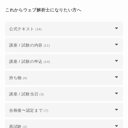
これからウェブ解析士になりたい方へ
公式テキスト
(14)
書籍版の公式テキストは販売していますか？
講座 / 試験の内容
(11)
公式テキストは印刷しても良いですか？
模擬テストは受けられませんか？
講座 / 試験の申込
(14)
請求書払いで公式テキストを購入できますか？
ウェブ解析士・上級ウェブ解析士・ウェブ解析士
講座に申し込みをするにはログインが必要です
持ち物
(4)
マスターの資格レベルについて教えてください。
か？
旧年度のテキストで新年度のウェブ解析士認定試
験に合格できますか？
試験時、PDF版テキストの持ち込みは可能です
ウェブ解析士に合格するには、何時間くらいの勉
講座 / 試験当日
(3)
講座や試験の主催者とは誰ですか？事務局ではな
か？
強時間が必要ですか？
いのでしょうか？
新年度の公式テキストはいつ発売されますか？
試験会場はどこでしょうか？
合格後〜認定まで
(7)
講座や試験を受けるには、パソコンが必須でしょ
ウェブ業界の実務経験が乏しく Google アナリテ
ウェブ解析士講座を受けなくてもウェブ解析士試
うか？
ウェブ解析士認定試験公式テキストは一般書店で
ィクスの使い方もあまりわからないのですが、合
験に申し込めますか？
認定試験の結果は当日にわかるのでしょうか？
認定日はいつになりますか？
取り扱っていますか？
格できますか？
再試験
(2)