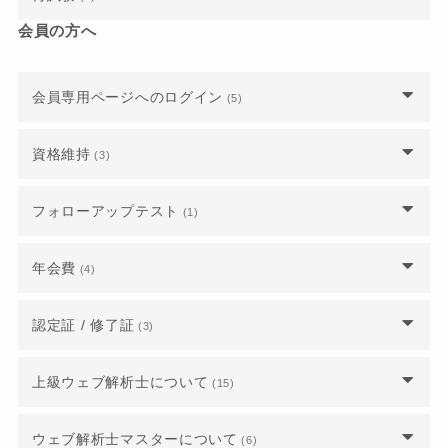
受講や受験の際、持ち物に制限はありますか？
講座・試験の申込完了メールが届きません。申し
受講・受験当日に具合が悪くなり、参加できなく
会員の方へ
GAIQの資格があればレポート免除対象になりま
来年1月以降の受講・受験を考えていますが、公
昨年までのテキストで受講・受験することはでき
ウェブ解析士試験再試験までの期間はどの位必要
込めているのでしょうか？
なった場合はどうなりますか？
すか？
式テキストの購入は改定を待つべきでしょうか？
ますか？
ウェブマーケティングは一般書籍で学んだので公
ですか？
式テキストは持っていませんが、受講や受験は可
受験に必要なログイン情報が届いていません。
会員専用ページへのログイン
(5)
能ですか？
受験に必要なログイン情報が届いていません。
ウェブマーケティングは一般書籍で学んだので公
1日5時間の講座しか無いのでしょうか？
認定試験に不合格だった場合、再試験は可能でし
式テキストは持っていませんが、受講や受験は可
ょうか？また、その場合の費用を教えてくださ
講座や試験は公開済みのもののみですか？
ログインするにはどうしたらよいですか？
能ですか？
資格維持
修了レポートやGoogleアナリティクス講座修了
い。
(3)
試験の合格基準を教えてください。
証は、どこから提出をすれば良いですか？
申し込み期限ぎりぎりですが、まだ申し込めます
受験に必要なログイン情報が届いていません。
至急で公式テキストを購入したいのですが、どう
資格失効となっていました、再入会はできます
試験の時間と出題数を教えてください。
フォローアップテスト
(1)
か？
したらよいですか？
か？
ウェブ解析士に認定されると、どのようなことが
会員番号がわからず、パスワードも登録した覚え
できるようになりますか？
主催者や講師によって、講座の内容が違うのでし
フォローアップテストの対策はどうしたらいいで
近隣で認定講座を開催してほしいのですが、オン
がないのでログインできません。
年会費
昨年までのテキストで受講・受験することはでき
(4)
法人会員企業から退職しました。個人で継続をす
ょうか？
すか？
ラインしかありませんか？
ますか？
るにはどうしたらいいですか？
合格したのですが、認定証が届きません。いつ頃
メールアドレスや住所などの会員情報を変更した
届きますか？
年会費の支払いとして登録しているクレジットカ
認定証 / 修了証
業界未経験の初心者でも受講できますか？
(3)
日程を間違えて申し込んでしまったのですが、ど
いのですが、どうすればいいですか？
ードを変更するにはどうしたらいいですか？
過去の公式テキストを購入できますか？
正会員かどうか、自分のステータスを確認するに
うすればいいですか？
はどうしたらいいですか？
ウェブ解析士になったので「ウェブ解析士一覧」
認定日はいつになりますか？
講師を選ぶことはできますか？
上級ウェブ解析士について
正会員かどうか、自分のステータスを確認するに
(15)
に登録したいです。
年会費はいくらかかりますか？
公式テキスト以外に用語解説の参考書みたいなも
ウェブ解析士の講座や試験は、どこから申し込め
はどうしたらいいですか？
のはありますか？
認定証や認定カードを紛失してしまいました。再
ばいいですか？
上級ウェブ解析士認定講座のオンライン学習シス
法人会員から有資格正会員（個人会員）に移行し
ウェブ解析士マスターについて
(6)
発行は可能ですか？