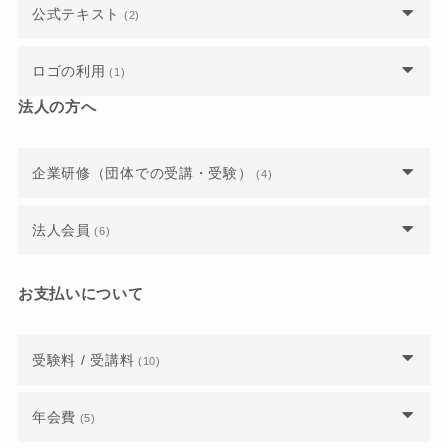
いう実績はありますか？
ウェブ解析士マスターでなくても、講座を主催し
公式テキスト
(2)
したらいいですか？
上級ウェブ解析士認定講座の学習時間はどのくら
たり講師になれたりできますか？
ウェブ解析士になったので「ウェブ解析士一覧」
い必要ですか？
ウェブ解析士協会会員になると、どのようなメリ
書籍の公式テキストは会員なら無料で送られてく
に登録したいです。
現在の支部長は誰が担当していますか？
ロゴの利用
ットがあるのでしょうか？
(1)
上級ウェブ解析士の資格を取得すると、どのよう
るのですか？
認定試験の結果は当日にわかるのでしょうか？
なメリットがあるのですか？
法人の方へ
正会員向けの公式テキストPDFや重要なお知らせ
名刺やウェブサイトにロゴを掲載してもいいです
上級ウェブ解析士の資格を取得すると、どのよう
正会員向けの公式テキストPDFや重要なお知らせ
は、どこで確認できますか？
か？
修了レポートは上級 Google アナリティクス講座
なメリットがあるのですか？
は、どこで確認できますか？
の受講で代替できますか？
企業研修（団体での受講・受験）
(4)
ウェブ解析士に認定され、就職に有利になったと
ウェブ解析士マスターに認定されると、仕事を紹
いう実績はありますか？
上級ウェブ解析士の認定証が届くのはいつごろで
介してもらえるのでしょうか？
補助金や助成金は利用できますか？
法人会員
(6)
すか？
会員でなくても委員会に参加できますか？
社内で企業研修を検討しています。流れや人数、
法人会員の割引率を教えてください。
上級ウェブ解析士の合否はいつわかりますか？
費用や会場について教えてください。
お支払いについて
委員会はいつ実施されるのですか？
法人会員から有資格正会員（個人会員）に移行し
上級ウェブ解析士認定講座は、レポート提出と3
自社の企業研修として認定講座を主催するには？
たいのですが、年会費の支払いはどうなります
日間の講座参加はすべて必須でしょうか？
委員会に入会したい場合はどうすればいいです
受験料 / 受講料
(10)
か？
か？
大学・専門学校などの教育機関での実績を教えて
上級ウェブ解析士の資格を取得すると、どのよう
オンライン講座とオフライン講座で金額は違いま
ください。
年会費
法人会員になるにはどうしたら良いですか？
(5)
なメリットがあるのですか？
委員会・研究会とは何ですか？
すか？