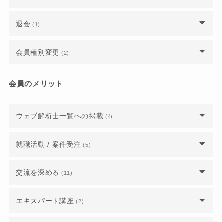
テムはどのように入ることができますか？
たいのですが、年会費の支払いはどうなります
ウェブ解析士の公式テキストはどうしたら手に入
ウェブ解析士認定講座を申し込むと、試験も受け
か？
りますか？
ウェブ解析士・上級ウェブ解析士・ウェブ解析士
合格したのですが、認定証が届きません。いつ頃
られますか？
退会
(1)
試験会場はどこでしょうか？
マスターの資格レベルについて教えてください。
届きますか？
年会費をクレジット払いにすると、自動で会員更
公式テキストを注文した際、領収書は送付されま
申し込んだ講座や試験をキャンセルするにはどう
退会したいのですが、どのような手続きが必要で
新されるようになりますか？
すか？
上級ウェブ解析士認定講座ではGA4を学ぶことは
会員種別変更
(2)
最短でウェブ解析士マスターになるには？
したらいいですか？
すか？
できますか？
資格失効となっていました、再入会はできます
ウェブ解析士マスターに認定されると、仕事を紹
「受付終了」となっている講座や試験には申し込
会員のメリット
上級ウェブ解析士認定講座を受講するにあたって
か？
介してもらえるのでしょうか？
めますか？
どのような知識・準備が必要ですか
法人会員企業から退職しました。個人で継続をす
ウェブ解析士マスター認定講座で不合格になった
ウェブ解析士一覧への掲載
ウェブ解析士を受講（受験）する前に上級ウェブ
(4)
ウェブ解析士・上級ウェブ解析士・ウェブ解析士
るにはどうしたらいいですか？
場合はどうすればいいですか？
解析士を申し込むことはできますか？
マスターの資格レベルについて教えてください。
ウェブ解析士一覧に表示させないようにするに
就職活動 / 案件受注
(5)
WACA認定ウェブ解析士マスター講座の内容と合
は？
今は資格を持っていないのですが、上級ウェブ解
格基準を教えてください。
析士の資格を取得したい場合はどうしたらいいで
ウェブ解析士の資格はどの業界に求められていま
交流を深める
(11)
ウェブ解析士名簿に掲載されていた情報が消えて
すか？
すか？資格取得後のキャリアパスを教えてくださ
WACA認定講師 ウェブ解析士マスター認定講座
いるのはなぜですか？
い。
は9日間すべて参加しなければいけないのでしょ
ウェブ解析士同士のコミュニティはありますか？
上級ウェブ解析士認定講座の受講前に用意してお
エキスパート講座
(2)
うか？
ウェブ解析士一覧などのプロフィールや登録情報
くべき教材はありますか？
ウェブ解析士に認定され、就職に有利になったと
の変更をするには？
「支部」とは何ですか？また、参加するにはどう