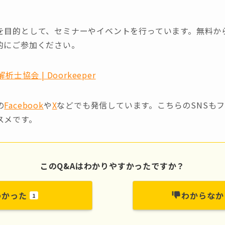
を目的として、セミナーやイベントを行っています。無料か
的にご参加ください。
士協会 | Doorkeeper
の
Facebook
や
X
などでも発信しています。こちらのSNSも
スメです。
このQ&Aはわかりやすかったですか？
わかった
わからなか
1