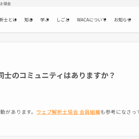
析士協会
析士とは
知る
学ぶ
しごと
WACAについて
お知らせ
同士のコミュニティはありますか？
活動があります。
ウェブ解析士協会 会員組織
も参考になさっ