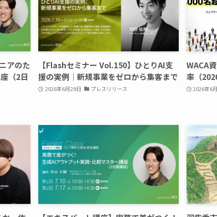
ニアのた
【Flashセミナー Vol.150】ひとりAI支
WACA
講座（2日
援の実例｜新規事業をゼロから集客まで
率（202
2026年6月29日
プレスリリース
2026年6