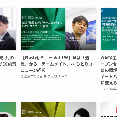
人だけ｣の
【Flashセミナー Vol.156】AIは「道
WACA
』がEC施策
具」から「チームメイト」へ ひとりユ
ープンセ
ニコーン経営
めの環境
ィード
2026年7月1日
プレスリリース
に変え
2026年6