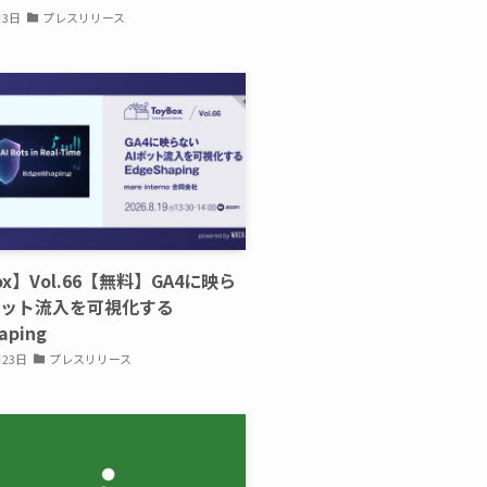
月3日
プレスリリース
ox】Vol.66【無料】GA4に映ら
ボット流入を可視化する
aping
月23日
プレスリリース