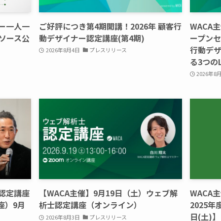
ー一人一
ご好評につき第4期開講！2026年 顧客行
WACA
ソース公
動デザイナー認定講座(第4期)
ープンセミ
行動デザ
2026年8月4日
プレスリリース
る3つの
2026年8
認定講座
【WACA主催】9月19日（土）ウェブ解
WACA
座）9月
析士認定講座（オンライン）
2025
日(土)】
2026年8月3日
プレスリリース