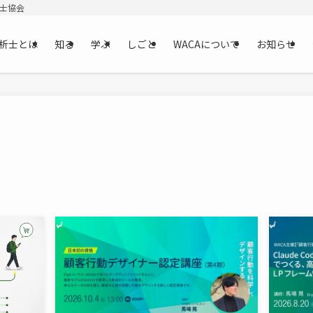
析士協会
析士とは
知る
学ぶ
しごと
WACAについて
お知らせ