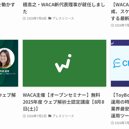
心を動かす
積高之・WACA新代表理事が就任しまし
【WAC
た
成、スケ
する最新
2026年7月6日
プレスリリース
2026年7
ウェブ解
WACA主催【オープンセミナー】無料
【ToyBo
2025年度 ウェブ解析士認定講座【8月8
運用の時
日(土)】
業界最
運用ツ
2026年7月2日
プレスリリース
2026年7