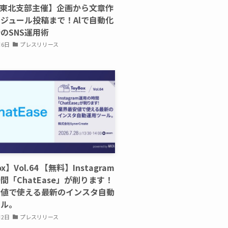
A東北支部主催】企画から文章作
ジュール投稿まで！Alで自動化
のSNS運用術
月6日
プレスリリース
x】Vol.64 【無料】Instagram
間「ChatEase」が削ります！
安値で使える最新のインスタ自動
ール。
月2日
プレスリリース