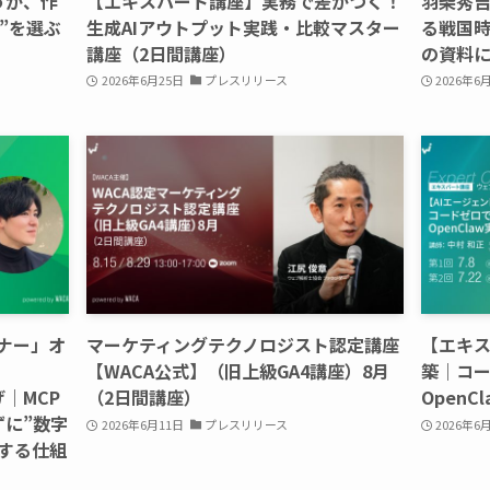
買うか、作
【エキスパート講座】実務で差がつく！
羽柴秀
”を選ぶ
生成AIアウトプット実践・比較マスター
る戦国
講座（2日間講座）
の資料
2026年6月25日
プレスリリース
2026年6
ナー」オ
マーケティングテクノロジスト認定講座
【エキス
【WACA公式】（旧上級GA4講座）8月
築｜コ
げ｜MCP
（2日間講座）
Open
ずに”数字
2026年6月11日
プレスリリース
2026年6
力する仕組