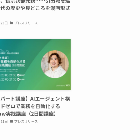
吉、長宗我部元親……引田城を巡
時代の歴史や見どころを漫画形式
に
月23日
プレスリリース
パート講座】AIエージェント構
ードゼロで業務を自動化する
Claw実践講座（2日間講座）
月11日
プレスリリース