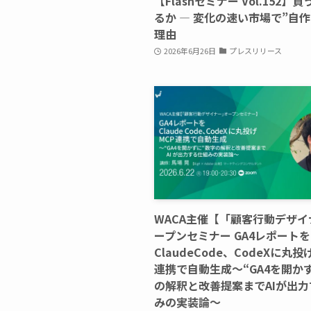
【Flashセミナー Vol.152】
るか ― 変化の速い市場で”自作
理由
2026年6月26日
プレスリリース
WACA主催【「顧客行動デザイ
ープンセミナー GA4レポートを
ClaudeCode、CodeXに丸投
連携で自動生成〜“GA4を開か
の解釈と改善提案までAIが出
みの実装論〜