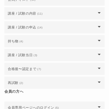
書籍版の公式テキストは販売していますか？
講座 / 試験の内容
(11)
公式テキストは印刷しても良いですか？
模擬テストは受けられませんか？
講座 / 試験の申込
(14)
請求書払いで公式テキストを購入できますか？
ウェブ解析士・上級ウェブ解析士・ウェブ解析士
講座に申し込みをするにはログインが必要です
持ち物
(4)
マスターの資格レベルについて教えてください。
か？
旧年度のテキストで新年度のウェブ解析士認定試
験に合格できますか？
試験時、PDF版テキストの持ち込みは可能です
ウェブ解析士に合格するには、何時間くらいの勉
講座 / 試験当日
(3)
講座や試験の主催者とは誰ですか？事務局ではな
か？
強時間が必要ですか？
いのでしょうか？
新年度の公式テキストはいつ発売されますか？
試験会場はどこでしょうか？
合格後〜認定まで
(7)
講座や試験を受けるには、パソコンが必須でしょ
ウェブ業界の実務経験が乏しく Google アナリテ
ウェブ解析士講座を受けなくてもウェブ解析士試
うか？
ウェブ解析士認定試験公式テキストは一般書店で
ィクスの使い方もあまりわからないのですが、合
験に申し込めますか？
認定試験の結果は当日にわかるのでしょうか？
認定日はいつになりますか？
取り扱っていますか？
格できますか？
再試験
(2)
受講や受験の際、持ち物に制限はありますか？
講座・試験の申込完了メールが届きません。申し
受講・受験当日に具合が悪くなり、参加できなく
会員の方へ
GAIQの資格があればレポート免除対象になりま
来年1月以降の受講・受験を考えていますが、公
昨年までのテキストで受講・受験することはでき
ウェブ解析士試験再試験までの期間はどの位必要
込めているのでしょうか？
なった場合はどうなりますか？
すか？
式テキストの購入は改定を待つべきでしょうか？
ますか？
ウェブマーケティングは一般書籍で学んだので公
ですか？
式テキストは持っていませんが、受講や受験は可
受験に必要なログイン情報が届いていません。
会員専用ページへのログイン
(5)