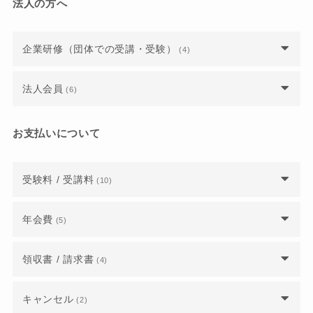
法人の方へ
正会員向けの公式テキストPDFや重要なお知らせ
名刺やウェブサイトにロゴを掲載してもいいです
上級ウェブ解析士の資格を取得すると、どのよう
正会員向けの公式テキストPDFや重要なお知らせ
は、どこで確認できますか？
か？
修了レポートは上級 Google アナリティクス講座
なメリットがあるのですか？
は、どこで確認できますか？
の受講で代替できますか？
企業研修（団体での受講・受験）
(4)
ウェブ解析士に認定され、就職に有利になったと
ウェブ解析士マスターに認定されると、仕事を紹
いう実績はありますか？
上級ウェブ解析士の認定証が届くのはいつごろで
介してもらえるのでしょうか？
補助金や助成金は利用できますか？
法人会員
(6)
すか？
会員でなくても委員会に参加できますか？
社内で企業研修を検討しています。流れや人数、
法人会員の割引率を教えてください。
上級ウェブ解析士の合否はいつわかりますか？
費用や会場について教えてください。
お支払いについて
委員会はいつ実施されるのですか？
法人会員から有資格正会員（個人会員）に移行し
上級ウェブ解析士認定講座は、レポート提出と3
自社の企業研修として認定講座を主催するには？
たいのですが、年会費の支払いはどうなります
日間の講座参加はすべて必須でしょうか？
委員会に入会したい場合はどうすればいいです
受験料 / 受講料
(10)
か？
か？
大学・専門学校などの教育機関での実績を教えて
上級ウェブ解析士の資格を取得すると、どのよう
オンライン講座とオフライン講座で金額は違いま
ください。
年会費
法人会員になるにはどうしたら良いですか？
(5)
なメリットがあるのですか？
委員会・研究会とは何ですか？
すか？
年会費の支払いとして登録しているクレジットカ
法人会員の仕組みについて詳しく教えてくださ
上級ウェブ解析士認定講座の内容を知りたい。
領収書 / 請求書
ウェブ解析士協会会員になると、どのようなメリ
(4)
割引やクーポンはありますか？
ードを変更するにはどうしたらいいですか？
い。
ットがあるのでしょうか？
請求書払いで公式テキストを購入できますか？
認定講座や試験の振込先を教えてください。
キャンセル
(2)
年会費はいくらかかりますか？
法人会員に所属していましたが、年度途中で退職
上級ウェブ解析士の資格を取得すると、どのよう