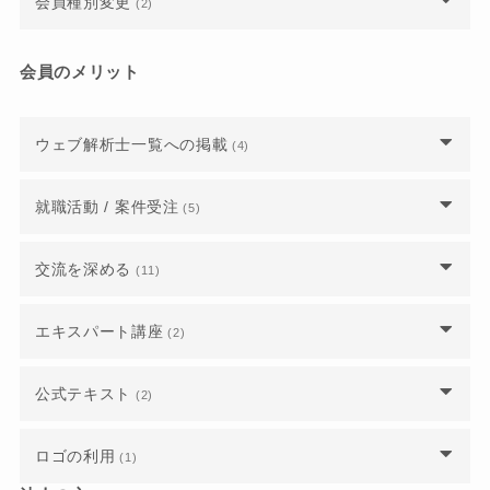
会員種別変更
(2)
最短でウェブ解析士マスターになるには？
したらいいですか？
すか？
できますか？
資格失効となっていました、再入会はできます
ウェブ解析士マスターに認定されると、仕事を紹
「受付終了」となっている講座や試験には申し込
会員のメリット
上級ウェブ解析士認定講座を受講するにあたって
か？
介してもらえるのでしょうか？
めますか？
どのような知識・準備が必要ですか
法人会員企業から退職しました。個人で継続をす
ウェブ解析士マスター認定講座で不合格になった
ウェブ解析士一覧への掲載
ウェブ解析士を受講（受験）する前に上級ウェブ
(4)
ウェブ解析士・上級ウェブ解析士・ウェブ解析士
るにはどうしたらいいですか？
場合はどうすればいいですか？
解析士を申し込むことはできますか？
マスターの資格レベルについて教えてください。
ウェブ解析士一覧に表示させないようにするに
就職活動 / 案件受注
(5)
WACA認定ウェブ解析士マスター講座の内容と合
は？
今は資格を持っていないのですが、上級ウェブ解
格基準を教えてください。
析士の資格を取得したい場合はどうしたらいいで
ウェブ解析士の資格はどの業界に求められていま
交流を深める
(11)
ウェブ解析士名簿に掲載されていた情報が消えて
すか？
すか？資格取得後のキャリアパスを教えてくださ
WACA認定講師 ウェブ解析士マスター認定講座
いるのはなぜですか？
い。
は9日間すべて参加しなければいけないのでしょ
ウェブ解析士同士のコミュニティはありますか？
上級ウェブ解析士認定講座の受講前に用意してお
エキスパート講座
(2)
うか？
ウェブ解析士一覧などのプロフィールや登録情報
くべき教材はありますか？
ウェブ解析士に認定され、就職に有利になったと
の変更をするには？
「支部」とは何ですか？また、参加するにはどう
いう実績はありますか？
ウェブ解析士マスターでなくても、講座を主催し
公式テキスト
(2)
したらいいですか？
上級ウェブ解析士認定講座の学習時間はどのくら
たり講師になれたりできますか？
ウェブ解析士になったので「ウェブ解析士一覧」
い必要ですか？
ウェブ解析士協会会員になると、どのようなメリ
書籍の公式テキストは会員なら無料で送られてく
に登録したいです。
現在の支部長は誰が担当していますか？
ロゴの利用
ットがあるのでしょうか？
(1)
上級ウェブ解析士の資格を取得すると、どのよう
るのですか？
認定試験の結果は当日にわかるのでしょうか？
なメリットがあるのですか？