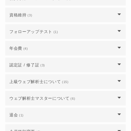
能ですか？
受験に必要なログイン情報が届いていません。
ウェブマーケティングは一般書籍で学んだので公
1日5時間の講座しか無いのでしょうか？
認定試験に不合格だった場合、再試験は可能でし
式テキストは持っていませんが、受講や受験は可
ょうか？また、その場合の費用を教えてくださ
講座や試験は公開済みのもののみですか？
ログインするにはどうしたらよいですか？
能ですか？
資格維持
修了レポートやGoogleアナリティクス講座修了
い。
(3)
試験の合格基準を教えてください。
証は、どこから提出をすれば良いですか？
申し込み期限ぎりぎりですが、まだ申し込めます
受験に必要なログイン情報が届いていません。
至急で公式テキストを購入したいのですが、どう
資格失効となっていました、再入会はできます
試験の時間と出題数を教えてください。
フォローアップテスト
(1)
か？
したらよいですか？
か？
ウェブ解析士に認定されると、どのようなことが
会員番号がわからず、パスワードも登録した覚え
できるようになりますか？
主催者や講師によって、講座の内容が違うのでし
フォローアップテストの対策はどうしたらいいで
近隣で認定講座を開催してほしいのですが、オン
がないのでログインできません。
年会費
昨年までのテキストで受講・受験することはでき
(4)
法人会員企業から退職しました。個人で継続をす
ょうか？
すか？
ラインしかありませんか？
ますか？
るにはどうしたらいいですか？
合格したのですが、認定証が届きません。いつ頃
メールアドレスや住所などの会員情報を変更した
届きますか？
年会費の支払いとして登録しているクレジットカ
認定証 / 修了証
業界未経験の初心者でも受講できますか？
(3)
日程を間違えて申し込んでしまったのですが、ど
いのですが、どうすればいいですか？
ードを変更するにはどうしたらいいですか？
過去の公式テキストを購入できますか？
正会員かどうか、自分のステータスを確認するに
うすればいいですか？
はどうしたらいいですか？
ウェブ解析士になったので「ウェブ解析士一覧」
認定日はいつになりますか？
講師を選ぶことはできますか？
上級ウェブ解析士について
正会員かどうか、自分のステータスを確認するに
(15)
に登録したいです。
年会費はいくらかかりますか？
公式テキスト以外に用語解説の参考書みたいなも
ウェブ解析士の講座や試験は、どこから申し込め
はどうしたらいいですか？
のはありますか？
認定証や認定カードを紛失してしまいました。再
ばいいですか？
上級ウェブ解析士認定講座のオンライン学習シス
法人会員から有資格正会員（個人会員）に移行し
ウェブ解析士マスターについて
(6)
発行は可能ですか？
テムはどのように入ることができますか？
たいのですが、年会費の支払いはどうなります
ウェブ解析士の公式テキストはどうしたら手に入
ウェブ解析士認定講座を申し込むと、試験も受け
か？
りますか？
ウェブ解析士・上級ウェブ解析士・ウェブ解析士
合格したのですが、認定証が届きません。いつ頃
られますか？
退会
(1)
試験会場はどこでしょうか？
マスターの資格レベルについて教えてください。
届きますか？
年会費をクレジット払いにすると、自動で会員更
公式テキストを注文した際、領収書は送付されま
申し込んだ講座や試験をキャンセルするにはどう
退会したいのですが、どのような手続きが必要で
新されるようになりますか？
すか？
上級ウェブ解析士認定講座ではGA4を学ぶことは