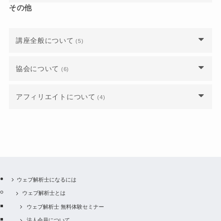
しました。個人で会員登録する必要はあります
なメリットがあるのですか？
その他
受講料や受験料の領収書は発行されますか？
受講料や受験料の領収書は発行されますか？
日程を間違えて申し込んでしまったのですが、ど
か？
法人会員から有資格正会員（個人会員）に移行し
うすればいいですか？
たいのですが、年会費の支払いはどうなります
公式テキストを注文した際、領収書は送付されま
受講料や受験料の支払方法を教えてください。
か？
社内で企業研修を検討しています。流れや人数、
講座全般について
(5)
すか？
申し込んだ講座や試験をキャンセルするにはどう
費用や会場について教えてください。
したらいいですか？
ウェブ解析士の資格を持っていますが、最新のウ
支払いにクレジットカードを利用できますか？
講座や試験の主催者とは誰ですか？事務局ではな
協会について
請求書や領収書の発行は可能ですか？
(6)
ェブ解析士を再受験したいです。いくらかかりま
いのでしょうか？
すか？
年会費をクレジット払いにすると、自動で会員更
ウェブ解析士協会に入会するにはどうしたらいい
新されるようになりますか？
アフィリエイトについて
(4)
講座アンケートで講座情報を入力するとエラーに
ですか？
認定試験に不合格だった場合、再試験は可能でし
なってしまいます。
ょうか？また、その場合の費用を教えてくださ
成果報酬のしくみについて教えてください。
い。
ウェブ解析士の難易度や合格率はどれくらいです
講座の内容・講師の対応に不満があります
か？
ウェブサイトが無くてもアフィリエイトを始めら
社内稟議の都合で、受講料や受験料を後払いする
れますか？
ウェブ解析士マスターでなくても、講座を主催し
ことは可能ですか？
ウェブ解析士協会における “年度” の期間を教え
たり講師になれたりできますか？
てください
アフィリエイト会員には誰がなれますか？
ウェブ解析士になるには
分割払いで受講料を支払うことは可能ですか？
講師を選ぶことはできますか？
ウェブ解析士とは
IDを重複したアップや緊急での講座対応を事務局
アフィリエイト会員とは何ですか？
に求めた場合、追加で費用がかかるとのことでし
ウェブ解析士 無料体験セミナー
支払いにクレジットカードを利用できますか？
た。 このような追加作業を依頼した場合、作業時
法人会員について