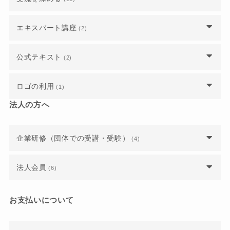
ウェブ解析士名簿に掲載されていた情報が消えて
すか？
すか？資格取得後のキャリアパスを教えてくださ
WACA認定講師 ウェブ解析士マスター認定講座
いるのはなぜですか？
い。
は9日間すべて参加しなければいけないのでしょ
ウェブ解析士同士のコミュニティはありますか？
上級ウェブ解析士認定講座の受講前に用意してお
エキスパート講座
(2)
うか？
ウェブ解析士一覧などのプロフィールや登録情報
くべき教材はありますか？
ウェブ解析士に認定され、就職に有利になったと
の変更をするには？
「支部」とは何ですか？また、参加するにはどう
いう実績はありますか？
ウェブ解析士マスターでなくても、講座を主催し
公式テキスト
(2)
したらいいですか？
上級ウェブ解析士認定講座の学習時間はどのくら
たり講師になれたりできますか？
ウェブ解析士になったので「ウェブ解析士一覧」
い必要ですか？
ウェブ解析士協会会員になると、どのようなメリ
書籍の公式テキストは会員なら無料で送られてく
に登録したいです。
現在の支部長は誰が担当していますか？
ロゴの利用
ットがあるのでしょうか？
(1)
上級ウェブ解析士の資格を取得すると、どのよう
るのですか？
認定試験の結果は当日にわかるのでしょうか？
なメリットがあるのですか？
法人の方へ
正会員向けの公式テキストPDFや重要なお知らせ
名刺やウェブサイトにロゴを掲載してもいいです
上級ウェブ解析士の資格を取得すると、どのよう
正会員向けの公式テキストPDFや重要なお知らせ
は、どこで確認できますか？
か？
修了レポートは上級 Google アナリティクス講座
なメリットがあるのですか？
は、どこで確認できますか？
の受講で代替できますか？
企業研修（団体での受講・受験）
(4)
ウェブ解析士に認定され、就職に有利になったと
ウェブ解析士マスターに認定されると、仕事を紹
いう実績はありますか？
上級ウェブ解析士の認定証が届くのはいつごろで
介してもらえるのでしょうか？
補助金や助成金は利用できますか？
法人会員
(6)
すか？
会員でなくても委員会に参加できますか？
社内で企業研修を検討しています。流れや人数、
法人会員の割引率を教えてください。
上級ウェブ解析士の合否はいつわかりますか？
費用や会場について教えてください。
お支払いについて
委員会はいつ実施されるのですか？
法人会員から有資格正会員（個人会員）に移行し
上級ウェブ解析士認定講座は、レポート提出と3
自社の企業研修として認定講座を主催するには？
たいのですが、年会費の支払いはどうなります