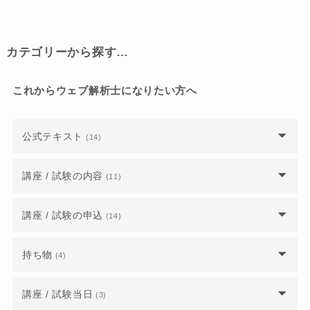
カテゴリーから探す…
これからウェブ解析士になりたい方へ
公式テキスト
(14)
書籍版の公式テキストは販売していますか？
講座 / 試験の内容
(11)
公式テキストは印刷しても良いですか？
模擬テストは受けられませんか？
講座 / 試験の申込
(14)
請求書払いで公式テキストを購入できますか？
ウェブ解析士・上級ウェブ解析士・ウェブ解析士
講座に申し込みをするにはログインが必要です
持ち物
(4)
マスターの資格レベルについて教えてください。
か？
旧年度のテキストで新年度のウェブ解析士認定試
験に合格できますか？
試験時、PDF版テキストの持ち込みは可能です
ウェブ解析士に合格するには、何時間くらいの勉
講座 / 試験当日
(3)
講座や試験の主催者とは誰ですか？事務局ではな
か？
強時間が必要ですか？