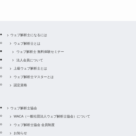
い。
ウェブ解析士の難易度や合格率はどれくらいです
講座の内容・講師の対応に不満があります
か？
ウェブサイトが無くてもアフィリエイトを始めら
社内稟議の都合で、受講料や受験料を後払いする
れますか？
ウェブ解析士マスターでなくても、講座を主催し
ことは可能ですか？
ウェブ解析士協会における “年度” の期間を教え
たり講師になれたりできますか？
てください
アフィリエイト会員には誰がなれますか？
ウェブ解析士になるには
分割払いで受講料を支払うことは可能ですか？
講師を選ぶことはできますか？
ウェブ解析士とは
IDを重複したアップや緊急での講座対応を事務局
アフィリエイト会員とは何ですか？
に求めた場合、追加で費用がかかるとのことでし
ウェブ解析士 無料体験セミナー
支払いにクレジットカードを利用できますか？
た。 このような追加作業を依頼した場合、作業時
法人会員について
間あたりの費用を教えて下さい。
上級ウェブ解析士とは
ウェブ解析士マスターとは
受講者の情報はどこで管理していますか？
認定資格
ウェブ解析士は現在、何名いますか？
ウェブ解析士協会
WACA（一般社団法人ウェブ解析士協会）について
ウェブ解析士協会 会員制度
お知らせ