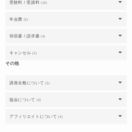
日間の講座参加はすべて必須でしょうか？
委員会に入会したい場合はどうすればいいです
受験料 / 受講料
(10)
か？
か？
大学・専門学校などの教育機関での実績を教えて
上級ウェブ解析士の資格を取得すると、どのよう
オンライン講座とオフライン講座で金額は違いま
ください。
年会費
法人会員になるにはどうしたら良いですか？
(5)
なメリットがあるのですか？
委員会・研究会とは何ですか？
すか？
年会費の支払いとして登録しているクレジットカ
法人会員の仕組みについて詳しく教えてくださ
上級ウェブ解析士認定講座の内容を知りたい。
領収書 / 請求書
ウェブ解析士協会会員になると、どのようなメリ
(4)
割引やクーポンはありますか？
ードを変更するにはどうしたらいいですか？
い。
ットがあるのでしょうか？
請求書払いで公式テキストを購入できますか？
認定講座や試験の振込先を教えてください。
キャンセル
(2)
年会費はいくらかかりますか？
法人会員に所属していましたが、年度途中で退職
上級ウェブ解析士の資格を取得すると、どのよう
しました。個人で会員登録する必要はあります
なメリットがあるのですか？
その他
受講料や受験料の領収書は発行されますか？
受講料や受験料の領収書は発行されますか？
日程を間違えて申し込んでしまったのですが、ど
か？
法人会員から有資格正会員（個人会員）に移行し
うすればいいですか？
たいのですが、年会費の支払いはどうなります
公式テキストを注文した際、領収書は送付されま
受講料や受験料の支払方法を教えてください。
か？
社内で企業研修を検討しています。流れや人数、
講座全般について
(5)
すか？
申し込んだ講座や試験をキャンセルするにはどう
費用や会場について教えてください。
したらいいですか？
ウェブ解析士の資格を持っていますが、最新のウ
支払いにクレジットカードを利用できますか？
講座や試験の主催者とは誰ですか？事務局ではな
協会について
請求書や領収書の発行は可能ですか？
(6)
ェブ解析士を再受験したいです。いくらかかりま
いのでしょうか？
すか？
年会費をクレジット払いにすると、自動で会員更
ウェブ解析士協会に入会するにはどうしたらいい
新されるようになりますか？
アフィリエイトについて
(4)
講座アンケートで講座情報を入力するとエラーに
ですか？
認定試験に不合格だった場合、再試験は可能でし
なってしまいます。
ょうか？また、その場合の費用を教えてくださ
成果報酬のしくみについて教えてください。