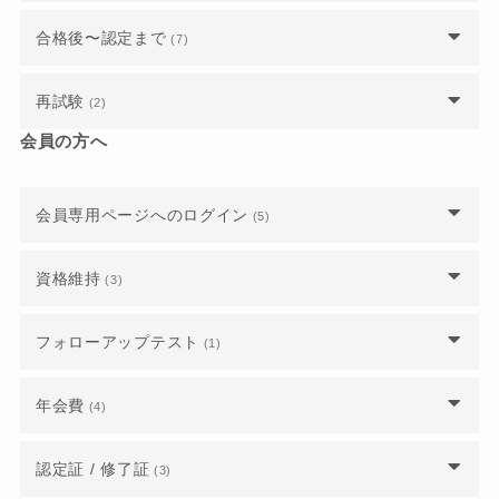
いのでしょうか？
新年度の公式テキストはいつ発売されますか？
試験会場はどこでしょうか？
合格後〜認定まで
(7)
講座や試験を受けるには、パソコンが必須でしょ
ウェブ業界の実務経験が乏しく Google アナリテ
ウェブ解析士講座を受けなくてもウェブ解析士試
うか？
ウェブ解析士認定試験公式テキストは一般書店で
ィクスの使い方もあまりわからないのですが、合
験に申し込めますか？
認定試験の結果は当日にわかるのでしょうか？
認定日はいつになりますか？
取り扱っていますか？
格できますか？
再試験
(2)
受講や受験の際、持ち物に制限はありますか？
講座・試験の申込完了メールが届きません。申し
受講・受験当日に具合が悪くなり、参加できなく
会員の方へ
GAIQの資格があればレポート免除対象になりま
来年1月以降の受講・受験を考えていますが、公
昨年までのテキストで受講・受験することはでき
ウェブ解析士試験再試験までの期間はどの位必要
込めているのでしょうか？
なった場合はどうなりますか？
すか？
式テキストの購入は改定を待つべきでしょうか？
ますか？
ウェブマーケティングは一般書籍で学んだので公
ですか？
式テキストは持っていませんが、受講や受験は可
受験に必要なログイン情報が届いていません。
会員専用ページへのログイン
(5)
能ですか？
受験に必要なログイン情報が届いていません。
ウェブマーケティングは一般書籍で学んだので公
1日5時間の講座しか無いのでしょうか？
認定試験に不合格だった場合、再試験は可能でし
式テキストは持っていませんが、受講や受験は可
ょうか？また、その場合の費用を教えてくださ
講座や試験は公開済みのもののみですか？
ログインするにはどうしたらよいですか？
能ですか？
資格維持
修了レポートやGoogleアナリティクス講座修了
い。
(3)
試験の合格基準を教えてください。
証は、どこから提出をすれば良いですか？
申し込み期限ぎりぎりですが、まだ申し込めます
受験に必要なログイン情報が届いていません。
至急で公式テキストを購入したいのですが、どう
資格失効となっていました、再入会はできます
試験の時間と出題数を教えてください。
フォローアップテスト
(1)
か？
したらよいですか？
か？
ウェブ解析士に認定されると、どのようなことが
会員番号がわからず、パスワードも登録した覚え
できるようになりますか？
主催者や講師によって、講座の内容が違うのでし
フォローアップテストの対策はどうしたらいいで
近隣で認定講座を開催してほしいのですが、オン
がないのでログインできません。
年会費
昨年までのテキストで受講・受験することはでき
(4)
法人会員企業から退職しました。個人で継続をす
ょうか？
すか？
ラインしかありませんか？
ますか？
るにはどうしたらいいですか？
合格したのですが、認定証が届きません。いつ頃
メールアドレスや住所などの会員情報を変更した
届きますか？
年会費の支払いとして登録しているクレジットカ
認定証 / 修了証
業界未経験の初心者でも受講できますか？
(3)
日程を間違えて申し込んでしまったのですが、ど
いのですが、どうすればいいですか？
ードを変更するにはどうしたらいいですか？
過去の公式テキストを購入できますか？
正会員かどうか、自分のステータスを確認するに