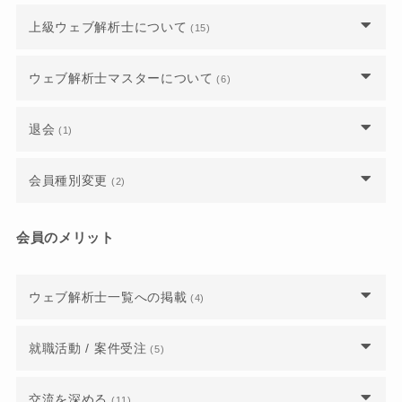
うすればいいですか？
はどうしたらいいですか？
ウェブ解析士になったので「ウェブ解析士一覧」
認定日はいつになりますか？
講師を選ぶことはできますか？
上級ウェブ解析士について
正会員かどうか、自分のステータスを確認するに
(15)
に登録したいです。
年会費はいくらかかりますか？
公式テキスト以外に用語解説の参考書みたいなも
ウェブ解析士の講座や試験は、どこから申し込め
はどうしたらいいですか？
のはありますか？
認定証や認定カードを紛失してしまいました。再
ばいいですか？
上級ウェブ解析士認定講座のオンライン学習シス
法人会員から有資格正会員（個人会員）に移行し
ウェブ解析士マスターについて
(6)
発行は可能ですか？
テムはどのように入ることができますか？
たいのですが、年会費の支払いはどうなります
ウェブ解析士の公式テキストはどうしたら手に入
ウェブ解析士認定講座を申し込むと、試験も受け
か？
りますか？
ウェブ解析士・上級ウェブ解析士・ウェブ解析士
合格したのですが、認定証が届きません。いつ頃
られますか？
退会
(1)
試験会場はどこでしょうか？
マスターの資格レベルについて教えてください。
届きますか？
年会費をクレジット払いにすると、自動で会員更
公式テキストを注文した際、領収書は送付されま
申し込んだ講座や試験をキャンセルするにはどう
退会したいのですが、どのような手続きが必要で
新されるようになりますか？
すか？
上級ウェブ解析士認定講座ではGA4を学ぶことは
会員種別変更
(2)
最短でウェブ解析士マスターになるには？
したらいいですか？
すか？
できますか？
資格失効となっていました、再入会はできます
ウェブ解析士マスターに認定されると、仕事を紹
「受付終了」となっている講座や試験には申し込
会員のメリット
上級ウェブ解析士認定講座を受講するにあたって
か？
介してもらえるのでしょうか？
めますか？
どのような知識・準備が必要ですか
法人会員企業から退職しました。個人で継続をす
ウェブ解析士マスター認定講座で不合格になった
ウェブ解析士一覧への掲載
ウェブ解析士を受講（受験）する前に上級ウェブ
(4)
ウェブ解析士・上級ウェブ解析士・ウェブ解析士
るにはどうしたらいいですか？
場合はどうすればいいですか？
解析士を申し込むことはできますか？
マスターの資格レベルについて教えてください。
ウェブ解析士一覧に表示させないようにするに
就職活動 / 案件受注
(5)
WACA認定ウェブ解析士マスター講座の内容と合
は？
今は資格を持っていないのですが、上級ウェブ解
格基準を教えてください。
析士の資格を取得したい場合はどうしたらいいで
ウェブ解析士の資格はどの業界に求められていま
交流を深める
(11)