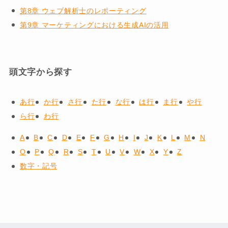
第8章 ウェブ解析士のレポーティング
第9章 マーケティングにおける生成AIの活用
頭文字から探す
あ行
か行
さ行
た行
な行
は行
ま行
や行
ら行
わ行
A
B
C
D
E
F
G
H
I
J
K
L
M
N
O
P
Q
R
S
T
U
V
W
X
Y
Z
数字・記号