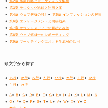
第2章 事業戦略とマーケティング解析
第3章 デジタル化戦略と計画立案
第4章 ウェブ解析の設計
第5章 インプレッションの解析
第6章 エンゲージメントと間接効果
第7章 オウンドメディアの解析と改善
第8章 ウェブ解析士のレポーティング
第9章 マーケティングにおける生成AIの活用
頭文字から探す
あ行
か行
さ行
た行
な行
は行
ま行
や行
ら行
わ行
A
B
C
D
E
F
G
H
I
J
K
L
M
N
O
P
Q
R
S
T
U
V
W
X
Y
Z