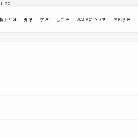
析士協会
析士とは
知る
学ぶ
しごと
WACAについて
お知らせ
用