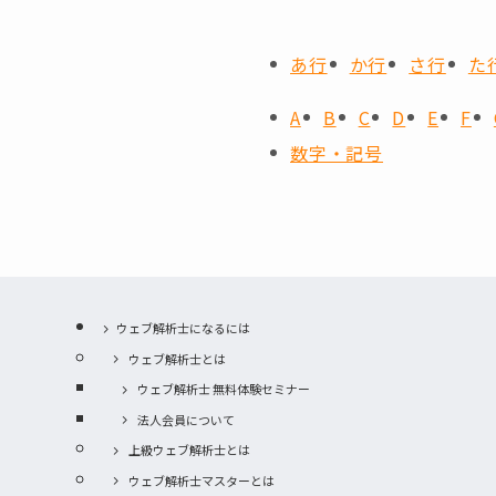
あ行
か行
さ行
た
A
B
C
D
E
F
数字・記号
ウェブ解析士になるには
ウェブ解析士とは
ウェブ解析士 無料体験セミナー
法人会員について
上級ウェブ解析士とは
ウェブ解析士マスターとは