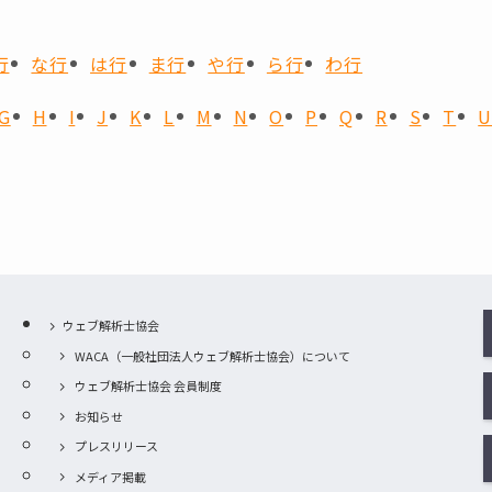
行
な行
は行
ま行
や行
ら行
わ行
G
H
I
J
K
L
M
N
O
P
Q
R
S
T
ウェブ解析士協会
WACA（一般社団法人ウェブ解析士協会）について
ウェブ解析士協会 会員制度
お知らせ
プレスリリース
メディア掲載