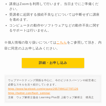
講座はZoomを利用して行います。当日までにご準備くだ
さい。
受講者に起因する接続不良などについては中断せずに講座
を進めます。
コンピュータの動作やソフトウェアなどの動作不良に関す
るサポートは行いません。
※個人情報の取り扱いについては
こちら
をご参照して頂き、内
容に同意の上お申し込みください。
詳細・お申し込み
ウェブマーケティング関係を中心に、今のビジネスパーソンや経営者に
必要なスキルを次々紹介していきます。
https://www.facebook.com/groups/2657984117797126
https://twitter.com/flash_seminar
主催 ウェブ解析士協会 Learning Plus部 上級ウェブ解析士 積高之