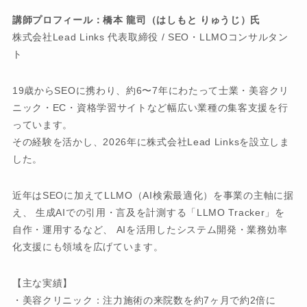
講師プロフィール：橋本 龍司（はしもと りゅうじ）氏
株式会社Lead Links 代表取締役 / SEO・LLMOコンサルタン
ト
19歳からSEOに携わり、約6〜7年にわたって士業・美容クリ
ニック・EC・資格学習サイトなど幅広い業種の集客支援を行
っています。
その経験を活かし、2026年に株式会社Lead Linksを設立しま
した。
近年はSEOに加えてLLMO（AI検索最適化）を事業の主軸に据
え、 生成AIでの引用・言及を計測する「LLMO Tracker」を
自作・運用するなど、 AIを活用したシステム開発・業務効率
化支援にも領域を広げています。
【主な実績】
・美容クリニック：注力施術の来院数を約7ヶ月で約2倍に