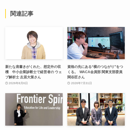
関連記事
新たな肩書きがくれた、想定外の収
資格の先にある“横のつながり”をつ
穫 中小企業診断士で経営者の ウェ
くる。 WACA会員部 関東支部委員
ブ解析士 左居大策さん
関谷匠さん
2026年8月6日
2026年7月31日