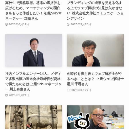
高校生で資格取得。将来の選択肢を
ブランディングの成果を見える化す
広げるため、マーケティングの面白
る上でウェブ解析の知見は欠かせな
さをもっと体感したい！ 初級SNSマ
い 株式会社大伸社コミュニケーショ
ネージャー 加奈さん
ンデザイン
2026年6月17日
2026年5月26日
社内インフルエンサー14人。メディ
AI時代を勝ち抜くウェブ解析士がや
ア多数出演の運送会社取締役が資格
るべきこととは？ 上級ウェブ解析士
で得たものとは 上級SNSマネージャ
湯川 千尋さん
ー 川上泰生さん
2026年3月27日
2026年5月21日