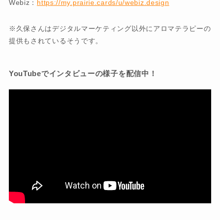
Webiz：
https://my.prairie.cards/u/webiz.design
※久保さんはデジタルマーケティング以外にアロマテラピーの
提供もされているそうです。
YouTubeでインタビューの様子を配信中！