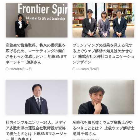
高校生で資格取得。将来の選択肢を
ブランディングの成果を見える化す
広げるため、マーケティングの面白
る上でウェブ解析の知見は欠かせな
さをもっと体感したい！ 初級SNSマ
い 株式会社大伸社コミュニケーショ
ネージャー 加奈さん
ンデザイン
2026年6月17日
2026年5月26日
社内インフルエンサー14人。メディ
AI時代を勝ち抜くウェブ解析士がや
ア多数出演の運送会社取締役が資格
るべきこととは？ 上級ウェブ解析士
で得たものとは 上級SNSマネージャ
湯川 千尋さん
ー 川上泰生さん