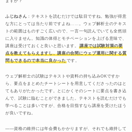
ますか？
ふじねさん
：テキストを読むだけでは駄目ですね。勉強が得意
な方にとっては当たり前ですよね……。ウェブ解析士のテキス
トの範囲はものすごく広いので、一言一句読んでいても全然頭
に入りません。知識の体得とモチベーションを上げる意味で、
講座は受けておくと良いと思います。
講座では試験対策の要
点を教えてもらえますし、講座の合間にウェブ運用に関する質
問もできるので本当に良かった
です。
ウェブ解析士の試験はテキストや資料の持ち込みOKですか
ら、要点をまとめたチートシートを用意してくださったのはと
てもありがたかったです。とにかくそのシートに要点を書き込
んで、試験に臨むことができました。テキストを読むだけでも
学べることは多いですが、合格を目指すなら講座を受けたほう
が良いですね。
――資格の維持には年会費もかかりますが、それでも維持して