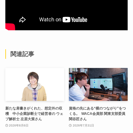
関連記事
新たな肩書きがくれた、想定外の収
資格の先にある“横のつながり”をつ
穫 中小企業診断士で経営者の ウェ
くる。 WACA会員部 関東支部委員
ブ解析士 左居大策さん
関谷匠さん
2026年8月6日
2026年7月31日