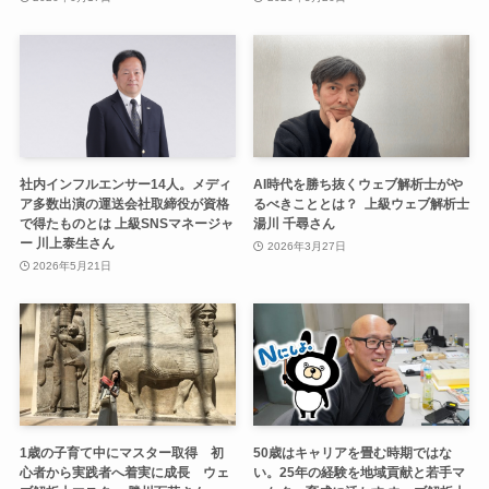
社内インフルエンサー14人。メディ
AI時代を勝ち抜くウェブ解析士がや
ア多数出演の運送会社取締役が資格
るべきこととは？ 上級ウェブ解析士
で得たものとは 上級SNSマネージャ
湯川 千尋さん
ー 川上泰生さん
2026年3月27日
2026年5月21日
1歳の子育て中にマスター取得 初
50歳はキャリアを畳む時期ではな
心者から実践者へ着実に成長 ウェ
い。25年の経験を地域貢献と若手マ