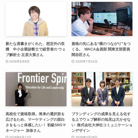
新たな肩書きがくれた、想定外の収
資格の先にある“横のつながり”をつ
穫 中小企業診断士で経営者の ウェ
くる。 WACA会員部 関東支部委員
ブ解析士 左居大策さん
関谷匠さん
2026年8月6日
2026年7月31日
高校生で資格取得。将来の選択肢を
ブランディングの成果を見える化す
広げるため、マーケティングの面白
る上でウェブ解析の知見は欠かせな
さをもっと体感したい！ 初級SNSマ
い 株式会社大伸社コミュニケーショ
ネージャー 加奈さん
ンデザイン
2026年6月17日
2026年5月26日