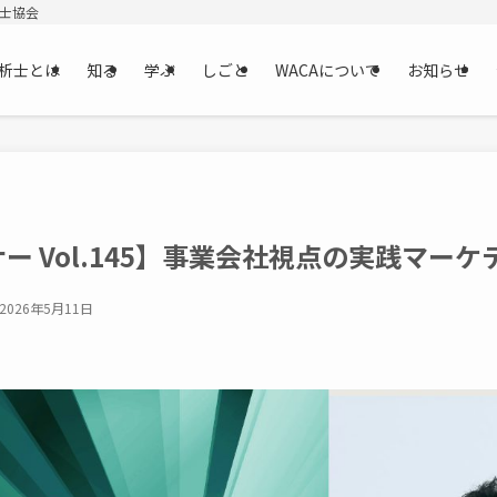
析士協会
析士とは
知る
学ぶ
しごと
WACAについて
お知らせ
ミナー Vol.145】事業会社視点の実践マー
2026年5月11日