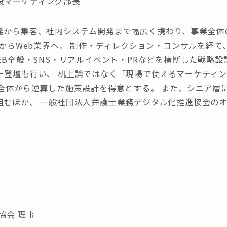
役マーケティング部長
から集客、社内システム開発まで幅広く携わり、事業全体の成
年からWeb業界へ。 制作・ディレクション・コンサルを経
EB全般・SNS・リアルイベント・PRなどを横断した戦略設
ー登壇も行い、 机上論ではなく「現場で使えるマーケティン
業全体から逆算した施策設計を得意とする。 また、シニア層
組むほか、 一般社団法人弁護士業務デジタル化推進協会の
協会 理事