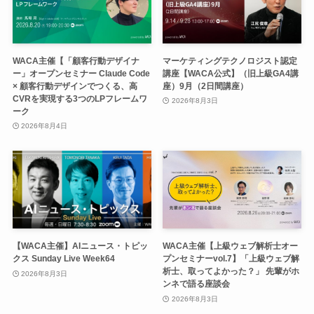
WACA主催【「顧客行動デザイナ
マーケティングテクノロジスト認定
ー」オープンセミナー Claude Code
講座【WACA公式】（旧上級GA4講
× 顧客行動デザインでつくる、高
座）9月（2日間講座）
CVRを実現する3つのLPフレームワ
2026年8月3日
ーク
2026年8月4日
【WACA主催】AIニュース・トピッ
WACA主催【上級ウェブ解析士オー
クス Sunday Live Week64
プンセミナーvol.7】「上級ウェブ解
析士、取ってよかった？」 先輩がホ
2026年8月3日
ンネで語る座談会
2026年8月3日