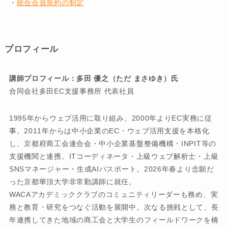
・
統合会員規約の制定
プロフィール
講師プロフィール：多田 優之（ただ まさゆき）氏
合同会社多田EC支援事務所 代表社員
1995年からウェブ活用に取り組み、2000年よりEC実務に従
事。2011年からは中小企業のEC・ウェブ活用支援を本格化
し、京都府商工会連合会・中小企業基盤整備機構・INPIT等の
支援機関と連携。ITコーディネータ・上級ウェブ解析士・上級
SNSマネージャー・生成AIパスポート。2026年春より念願だ
った京都華頂大学非常勤講師に就任。
WACAアカデミッククラブのコミュニティリーダーも務め、実
務と教育・研究をつなぐ活動を展開中。次なる挑戦として、長
年連携してきた地域の商工会と大学生のフィールドワークを橋