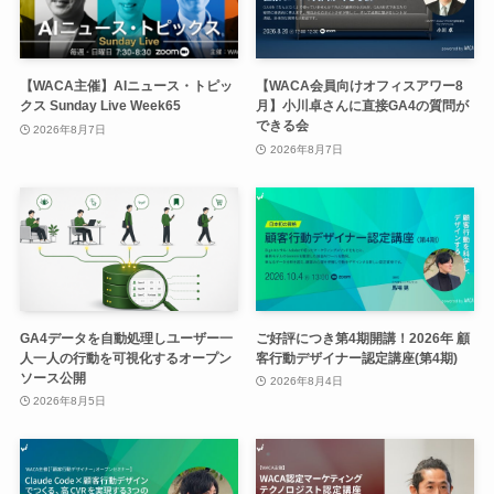
【WACA主催】AIニュース・トピッ
【WACA会員向けオフィスアワー8
クス Sunday Live Week65
月】小川卓さんに直接GA4の質問が
できる会
2026年8月7日
2026年8月7日
GA4データを自動処理しユーザー一
ご好評につき第4期開講！2026年 顧
人一人の行動を可視化するオープン
客行動デザイナー認定講座(第4期)
ソース公開
2026年8月4日
2026年8月5日