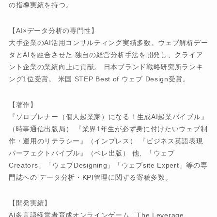
の指導実績を持つ。
【AI×データ分析の専門性】
大手企業のAI活用コンサルティング実績多数。ウェブ解析デー
タとAIを融合させた 独自の経営分析手法を開発し、クライア
ント企業の業績向上に貢献。 日本ブランド戦略研究所ランキ
ング1位受賞。 米国 STEP Best of ウェブ Design受賞。
【著作】
『ソロプレナー（個人起業家）になる！生成AI起業バイブル』
（時事通信出版局） 『業界1年生が必ず身に付けたいウェブ制
作・運用のリテラシー』（インプレス） 『ビジネス英語表現
パーフェクトバイブル』（ベレ出版） 他、「ウェブ
Creators」「ウェブDesigning」「ウェブsite Expert」等の専
門誌への データ分析・KPI管理に関する寄稿多数。
【開発実績】
AI多言語経営者育成オンラインゲーム「The Leverage