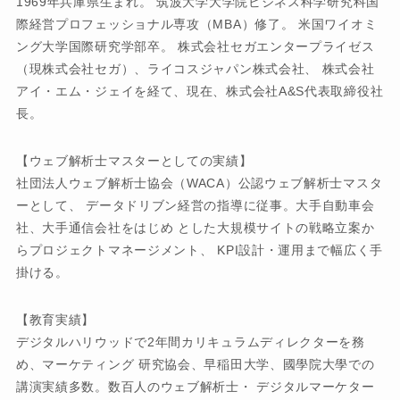
1969年兵庫県生まれ。 筑波大学大学院ビジネス科学研究科国
際経営プロフェッショナル専攻（MBA）修了。 米国ワイオミ
ング大学国際研究学部卒。 株式会社セガエンタープライゼス
（現株式会社セガ）、ライコスジャパン株式会社、 株式会社
アイ・エム・ジェイを経て、現在、株式会社A&S代表取締役社
長。
【ウェブ解析士マスターとしての実績】
社団法人ウェブ解析士協会（WACA）公認ウェブ解析士マスタ
ーとして、 データドリブン経営の指導に従事。大手自動車会
社、大手通信会社をはじめ とした大規模サイトの戦略立案か
らプロジェクトマネージメント、 KPI設計・運用まで幅広く手
掛ける。
【教育実績】
デジタルハリウッドで2年間カリキュラムディレクターを務
め、マーケティング 研究協会、早稲田大学、國學院大學での
講演実績多数。数百人のウェブ解析士・ デジタルマーケター