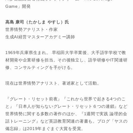
Game」開発
高島 康司（たかしま やすし）氏
世界情勢アナリスト・作家
生成AI経営マスターアカデミー講師
1969年兵庫県生まれ。 早稲田大学卒業後、大手語学学校で教
材開発や企業研修を担当。その後独立し、語学研修やIT関連研
修、コンサルティングを手がける。
現在は世界情勢アナリスト、著述家として活動。
『グレート・リセット前夜』『これから世界で起きる4つのこ
と』『日本人が知らないグレート・リセット６つの連鎖』など
世界情勢に関する多数の著作のほか、『1週間で実践 論理的会
話トレーニング』など英語教育関連の著書も。ブログ「ヤスの
備忘録」は2019年まぐまぐ大賞を受賞。