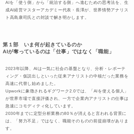
AIを「使う側」から「統治する側」へ進むための思考法を、生
成AI経営マスターアカデミー代表・長澤が、世界情勢アナリス
ト高島康司氏との対談で解き明かします。
第１部 いま何が起きているのか
AIが奪っているのは「仕事」ではなく「職能」
2023年以降、AIは一気に社会の基盤となり、分析・レポーテ
ィング・仮説出しといった従来アナリストの中核だった業務を
高速に代替し始めました。
Upworkに象徴されるギグワーク2.0では、「AIを使える個人」
が世界市場で直接評価され、一方で企業内アナリストの仕事は
急速にコモディティ化しています。
2030年までに定型分析業務の80％が消えると言われる背景に
は、「努力不足」ではなく、職能そのものの前提崩壊がありま
す。