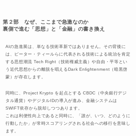
第２部 なぜ、ここまで急激なのか
裏側で進む「思想」と「金融」の書き換え
AIの急進展は、単なる技術革新ではありません。その背後に
は、ピーター・ティールらに代表される技術による統治を肯定
する思想潮流 Tech Right（技術権威主義）や自由・平等とい
う近代思想からの離脱を唱えるDark Enlightenment（暗黒啓
蒙）が存在します。
同時に、Project Krypto を起点とする CBDC（中央銀行デジ
タル通貨）やデジタルIDの導入が進み、金融システムは
SWIFT依存から脱却しつつあります。
これは利便性向上であると同時に、「誰が、いつ、どのように
行動したか」が常時スコアリングされる社会への移行を意味し
ます。