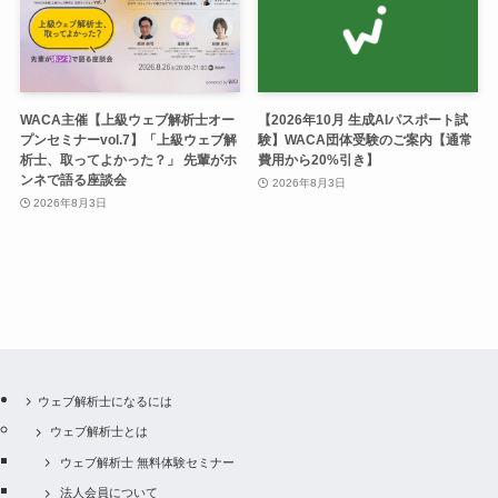
WACA主催【上級ウェブ解析士オー
【2026年10月 生成AIパスポート試
プンセミナーvol.7】「上級ウェブ解
験】WACA団体受験のご案内【通常
析士、取ってよかった？」 先輩がホ
費用から20%引き】
ンネで語る座談会
2026年8月3日
2026年8月3日
ウェブ解析士になるには
ウェブ解析士とは
ウェブ解析士 無料体験セミナー
法人会員について