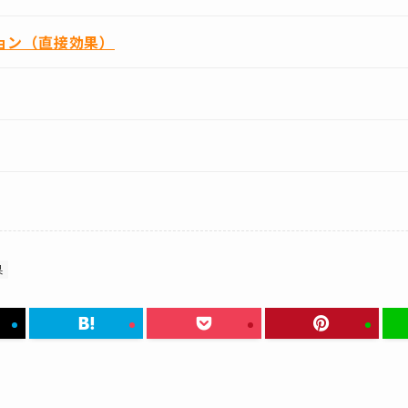
ョン（直接効果）
果