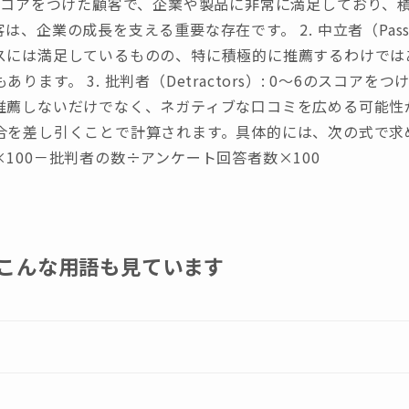
～10のスコアをつけた顧客で、企業や製品に非常に満足しており
、企業の成長を支える重要な存在です。 2. 中立者（Passiv
スには満足しているものの、特に積極的に推薦するわけでは
ります。 3. 批判者（Detractors）: 0～6のスコア
薦しないだけでなく、ネガティブな口コミを広める可能性が
を差し引くことで計算されます。具体的には、次の式で求めら
100－批判者の数÷アンケート回答者数×100
こんな用語も見ています