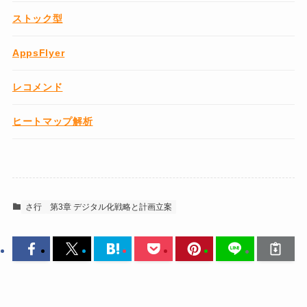
ストック型
AppsFlyer
レコメンド
ヒートマップ解析
さ行
第3章 デジタル化戦略と計画立案