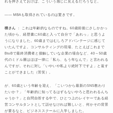
れを押さえておけば、こういう感じに見えるだろうなと。
―― MBAも取得されているのは驚きです。
積さん
： これは年齢的なものですね。60歳前後にさしかかっ
た頃から、経歴書に60歳と入って自分で「あれっ」と思うよ
うになりました。60歳まではむしろアドバンテージに感じて
いたんですよ。コンサルティングの現場、たとえばこれまで
BtoBで最終消費者と接触していな企業の場合など、40～50歳
代のミドル層はほぼ一律に「私ら、もう年なんで」と言われる
んですが。それに対し「いやいや私より絶対下ですよ」と返す
ことができました（苦笑）。
が、60歳という年齢を迎え、「こいつから最新のSNS教わり
たいか？」「年齢的に知ってるはずもないやろと思われるんち
ゃうか？」と自問自答する中で、ひとつ上のレイヤーである経
営コンサルタントとして話せなければ難しいと、何かその背景
が要るなと、ビジネススクールに入学しました。