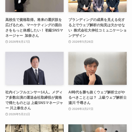
高校生で資格取得。将来の選択肢を
ブランディングの成果を見える化す
広げるため、マーケティングの面白
る上でウェブ解析の知見は欠かせな
さをもっと体感したい！ 初級SNSマ
い 株式会社大伸社コミュニケーショ
ネージャー 加奈さん
ンデザイン
2026年6月17日
2026年5月26日
社内インフルエンサー14人。メディ
AI時代を勝ち抜くウェブ解析士がや
ア多数出演の運送会社取締役が資格
るべきこととは？ 上級ウェブ解析士
で得たものとは 上級SNSマネージャ
湯川 千尋さん
ー 川上泰生さん
2026年3月27日
2026年5月21日