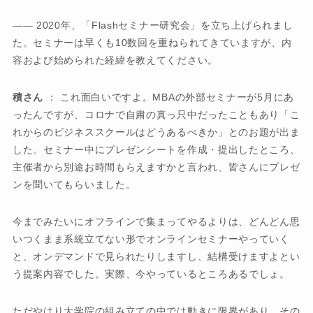
―― 2020年、「Flashセミナー研究会」を立ち上げられまし
た。セミナーは早くも10数回を重ねられてきていますが、内
容および始められた経緯を教えてください。
積さん
： これ面白いですよ。MBAの外部セミナーが5月にあ
ったんですが、コロナで自粛の真っ只中だったこともあり「こ
れからのビジネススクールはどうあるべきか」とのお題が出ま
した。セミナー中にプレゼンシートを作成・提出したところ、
主催者から別途お時間もらえますかと言われ、皆さんにプレゼ
ンを聞いてもらいました。
今までみたいにオフラインで集まってやるよりは、どんどん思
いつくまま系統立てない形でオンラインセミナーやっていく
と、オンデマンドで見られたりしますし、結構受けますよとい
う提案内容でした。実際、今やっているところあるでしょ。
ただやはり大学院の組み立ての中では動きに限界があり、その