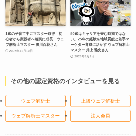
1歳の子育て中にマスター取得 初
50歳はキャリアを畳む時期ではな
心者から実践者へ着実に成長 ウェ
い。25年の経験を地域貢献と若手マ
ブ解析士マスター 勝川百花さん
ーケター育成に活かす ウェブ解析士
マスター 井上 雅史さん
2025年11月10日
2026年3月1日
その他の認定資格のインタビューを見る
ウェブ解析士
上級ウェブ解析士
ウェブ解析士マスター
法人会員