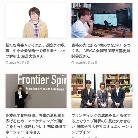
新たな肩書きがくれた、想定外の収
資格の先にある“横のつながり”をつ
穫 中小企業診断士で経営者の ウェ
くる。 WACA会員部 関東支部委員
ブ解析士 左居大策さん
関谷匠さん
2026年8月6日
2026年7月31日
高校生で資格取得。将来の選択肢を
ブランディングの成果を見える化す
広げるため、マーケティングの面白
る上でウェブ解析の知見は欠かせな
さをもっと体感したい！ 初級SNSマ
い 株式会社大伸社コミュニケーショ
ネージャー 加奈さん
ンデザイン