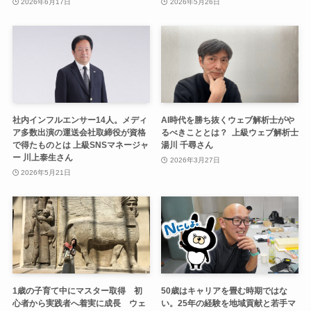
2026年6月17日
2026年5月26日
社内インフルエンサー14人。メディ
AI時代を勝ち抜くウェブ解析士がや
ア多数出演の運送会社取締役が資格
るべきこととは？ 上級ウェブ解析士
で得たものとは 上級SNSマネージャ
湯川 千尋さん
ー 川上泰生さん
2026年3月27日
2026年5月21日
1歳の子育て中にマスター取得 初
50歳はキャリアを畳む時期ではな
心者から実践者へ着実に成長 ウェ
い。25年の経験を地域貢献と若手マ