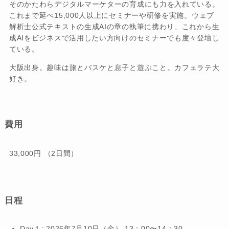
そのかたわらデジタルマーケターの育成にも力を入れている。
これまで延べ15,000人以上にセミナーや研修を実施。ウェブ
解析士公式テキストの生成AIの章の執筆に携わり、これから生
成AIをビジネスで活用したい方向けのセミナーでも度々登壇し
ている。
大阪出身。趣味は旅とバスケと息子と遊ぶこと。カフェラテ大
好き。
費用
33,000円 （2日間）
日程
Day１: 2026年7月10日（金） 13：00〜14：30