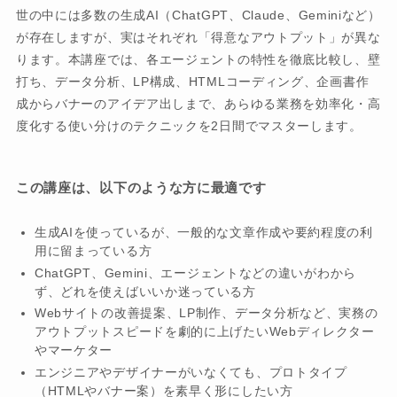
世の中には多数の生成AI（ChatGPT、Claude、Geminiなど）
が存在しますが、実はそれぞれ「得意なアウトプット」が異な
ります。本講座では、各エージェントの特性を徹底比較し、壁
打ち、データ分析、LP構成、HTMLコーディング、企画書作
成からバナーのアイデア出しまで、あらゆる業務を効率化・高
度化する使い分けのテクニックを2日間でマスターします。
この講座は、以下のような方に最適です
生成AIを使っているが、一般的な文章作成や要約程度の利
用に留まっている方
ChatGPT、Gemini、エージェントなどの違いがわから
ず、どれを使えばいいか迷っている方
Webサイトの改善提案、LP制作、データ分析など、実務の
アウトプットスピードを劇的に上げたいWebディレクター
やマーケター
エンジニアやデザイナーがいなくても、プロトタイプ
（HTMLやバナー案）を素早く形にしたい方