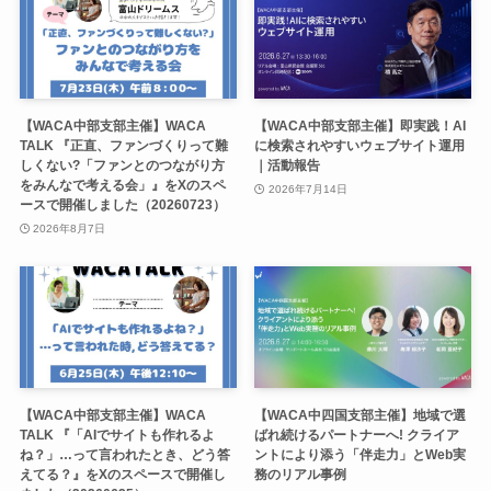
【WACA中部支部主催】WACA
【WACA中部支部主催】即実践！AI
TALK 『正直、ファンづくりって難
に検索されやすいウェブサイト運用
しくない?「ファンとのつながり方
｜活動報告
をみんなで考える会」』をXのスペ
2026年7月14日
ースで開催しました（20260723）
2026年8月7日
【WACA中部支部主催】WACA
【WACA中四国支部主催】地域で選
TALK 『「AIでサイトも作れるよ
ばれ続けるパートナーへ! クライア
ね？」…って言われたとき、どう答
ントにより添う「伴走力」とWeb実
えてる？』をXのスペースで開催し
務のリアル事例