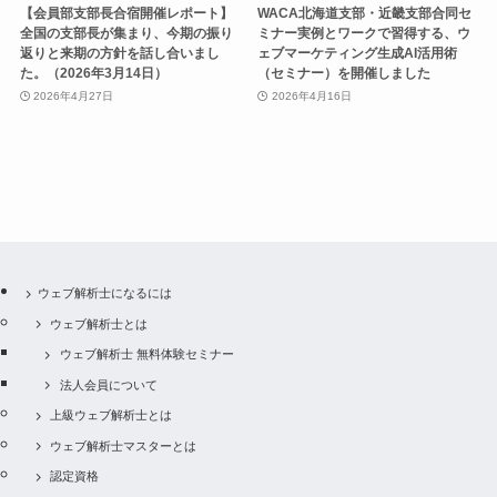
【会員部支部長合宿開催レポート】
WACA北海道支部・近畿支部合同セ
全国の支部長が集まり、今期の振り
ミナー実例とワークで習得する、ウ
返りと来期の方針を話し合いまし
ェブマーケティング生成AI活用術
た。（2026年3月14日）
（セミナー）を開催しました
2026年4月27日
2026年4月16日
ウェブ解析士になるには
ウェブ解析士とは
ウェブ解析士 無料体験セミナー
法人会員について
上級ウェブ解析士とは
ウェブ解析士マスターとは
認定資格