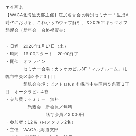
▼企画名
【WACA北海道支部主催】江尻名誉会長特別セミナー「生成AI
時代における、これからのウェブ解析」＆2026年キックオフ
懇親会（新年会・合格祝賀会）
・日程：2026年1月17日（土）
・時間：16:00スタート 20:00終了
・開催：オフライン
セミナー会場：カタオカビル3F「マルチルーム」札
幌市中央区南2条西3丁目
懇親会会場：ビストロfun 札幌市中央区南５条西２丁
目 オークラビル4階
・参加費：セミナー 無料
懇親会 新会員／無料
既存会員／3,000円
・参加者：12名（内スタッフ2名）
・主催：WACA北海道支部