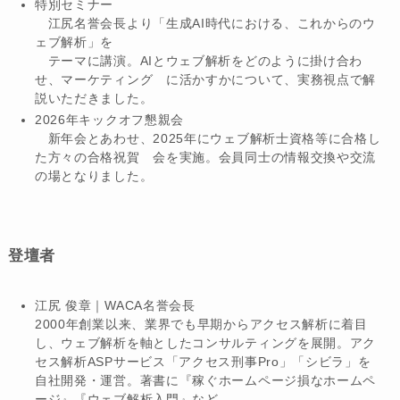
特別セミナー
江尻名誉会長より「生成AI時代における、これからのウ
ェブ解析」を
テーマに講演。AIとウェブ解析をどのように掛け合わ
せ、マーケティング に活かすかについて、実務視点で解
説いただきました。
2026年キックオフ懇親会
新年会とあわせ、2025年にウェブ解析士資格等に合格し
た方々の合格祝賀 会を実施。会員同士の情報交換や交流
の場となりました。
登壇者
江尻 俊章｜WACA名誉会長
2000年創業以来、業界でも早期からアクセス解析に着目
し、ウェブ解析を軸としたコンサルティングを展開。アク
セス解析ASPサービス「アクセス刑事Pro」「シビラ」を
自社開発・運営。著書に『稼ぐホームページ損なホームペ
ージ』『ウェブ解析入門』など。