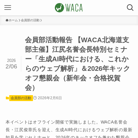
ホーム
会員部の活動
会員部活動報告 【WACA北海道支
部主催】江尻名誉会長特別セミナ
ー「生成AI時代における、これか
2026
2/06
らのウェブ解析」＆2026年キック
オフ懇親会（新年会・合格祝賀
会）
2026年2月6日
会員部の活動
本イベントはオフライン開催で実施しました。WACA名誉会
長・江尻俊章氏を迎え、生成AI時代におけるウェブ解析の最新
知見を学ぶセミナーと、2026年のキックオフを兼ねた懇親会