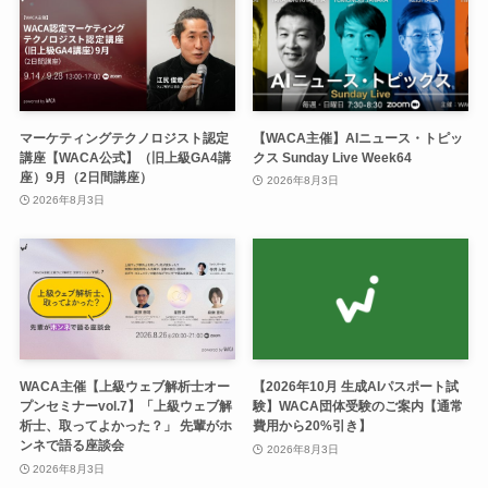
マーケティングテクノロジスト認定
【WACA主催】AIニュース・トピッ
講座【WACA公式】（旧上級GA4講
クス Sunday Live Week64
座）9月（2日間講座）
2026年8月3日
2026年8月3日
WACA主催【上級ウェブ解析士オー
【2026年10月 生成AIパスポート試
プンセミナーvol.7】「上級ウェブ解
験】WACA団体受験のご案内【通常
析士、取ってよかった？」 先輩がホ
費用から20%引き】
ンネで語る座談会
2026年8月3日
2026年8月3日