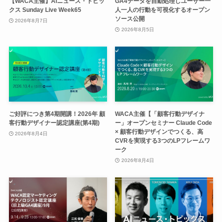
【WACA主催】AIニュース・トピッ
GA4データを自動処理しユーザー一
クス Sunday Live Week65
人一人の行動を可視化するオープン
ソース公開
2026年8月7日
2026年8月5日
ご好評につき第4期開講！2026年 顧
WACA主催【「顧客行動デザイナ
客行動デザイナー認定講座(第4期)
ー」オープンセミナー Claude Code
× 顧客行動デザインでつくる、高
2026年8月4日
CVRを実現する3つのLPフレームワ
ーク
2026年8月4日