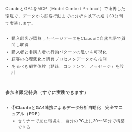
ClaudeとGA4をMCP（Model Context Protocol）で連携した
環境で、データから顧客行動までの分析を以下の通り60分間
で実演します。
購入顧客が閲覧したページデータをClaudeに自然言語で質
問し取得
購入者と非購入者の行動パターンの違いを可視化
顧客の心理変化と購買プロセスをデータから推測
あるべき顧客体験（動線、コンテンツ、メッセージ）を設
計
参加者限定特典（すぐに実践できます）
①ClaudeとGA4連携によるデータ分析自動化 完全マニ
ュアル（PDF）
セミナーで見た環境を、自分のPC上に30〜60分で構築
できる