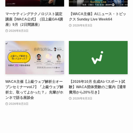
マーケティングテクノロジスト認定
【WACA主催】AIニュース・トピッ
講座【WACA公式】（旧上級GA4講
クス Sunday Live Week64
座）9月（2日間講座）
2026年8月3日
2026年8月3日
WACA主催【上級ウェブ解析士オー
【2026年10月 生成AIパスポート試
プンセミナーvol.7】「上級ウェブ解
験】WACA団体受験のご案内【通常
析士、取ってよかった？」 先輩がホ
費用から20%引き】
ンネで語る座談会
2026年8月3日
2026年8月3日