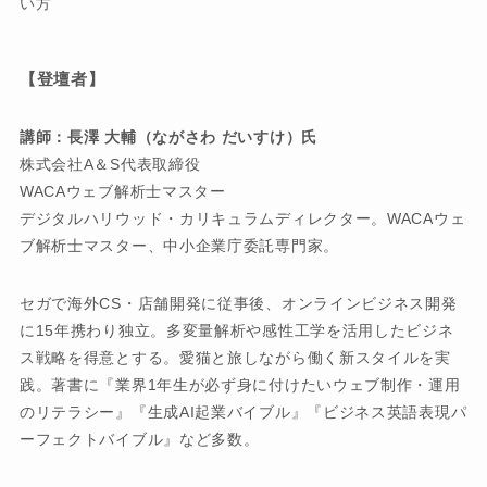
い方
【登壇者】
講師：
長澤 大輔（ながさわ だいすけ）氏
株式会社A＆S代表取締役
WACAウェブ解析士マスター
デジタルハリウッド・カリキュラムディレクター。WACAウェ
ブ解析士マスター、中小企業庁委託専門家。
セガで海外CS・店舗開発に従事後、オンラインビジネス開発
に15年携わり独立。多変量解析や感性工学を活用したビジネ
ス戦略を得意とする。愛猫と旅しながら働く新スタイルを実
践。著書に『業界1年生が必ず身に付けたいウェブ制作・運用
のリテラシー』『生成AI起業バイブル』『ビジネス英語表現パ
ーフェクトバイブル』など多数。