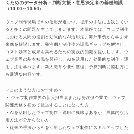
くためのデータ分析・判断支援・意思決定者の基礎知識
（10:00～10:50）
ウェブ制作現場でAIの活用が進む中、従来の手法に固執してい
ると多くの問題が生じてしまいます。本講座では、ウェブ制作
における人間の役割と効果的なAI活用法、海外事例から学ぶ未
来像を解説します。発注側と制作側の認識ギャップを解消し、
コスト効率と成果を高めるための実践的知識を提供します。ウ
ェブ業界の基本知識を習得し、AIを活用した効果的な制作・運
用手法を学べます。新人教育や要件整理、予算判断に悩む方に
も最適な内容です。
＜このような方におすすめ＞
・ ウェブ制作業界の新人担当者または発注側企業で、ウェブ
関連業務を初めて担当することになった方
・AIを活用したウェブ制作・運用に興味はあるが、具体的な活
用方法が分からない方
・従来の手法からAIを活用したウェブ制作にスキルアップした