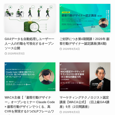
GA4データを自動処理しユーザー一
ご好評につき第4期開講！2026年 顧
人一人の行動を可視化するオープン
客行動デザイナー認定講座(第4期)
ソース公開
2026年8月4日
2026年8月5日
WACA主催【「顧客行動デザイナ
マーケティングテクノロジスト認定
ー」オープンセミナー Claude Code
講座【WACA公式】（旧上級GA4講
× 顧客行動デザインでつくる、高
座）9月（2日間講座）
CVRを実現する3つのLPフレームワ
2026年8月3日