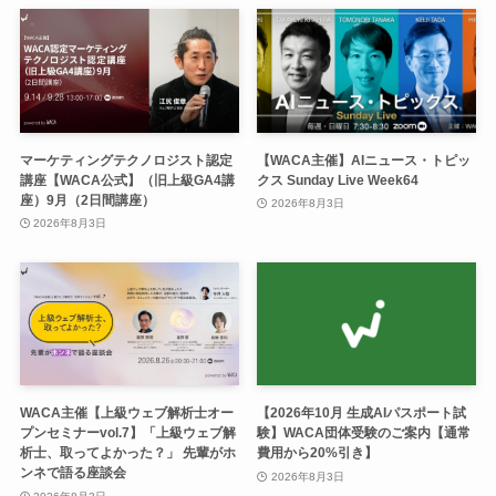
マーケティングテクノロジスト認定
【WACA主催】AIニュース・トピッ
講座【WACA公式】（旧上級GA4講
クス Sunday Live Week64
座）9月（2日間講座）
2026年8月3日
2026年8月3日
WACA主催【上級ウェブ解析士オー
【2026年10月 生成AIパスポート試
プンセミナーvol.7】「上級ウェブ解
験】WACA団体受験のご案内【通常
析士、取ってよかった？」 先輩がホ
費用から20%引き】
ンネで語る座談会
2026年8月3日