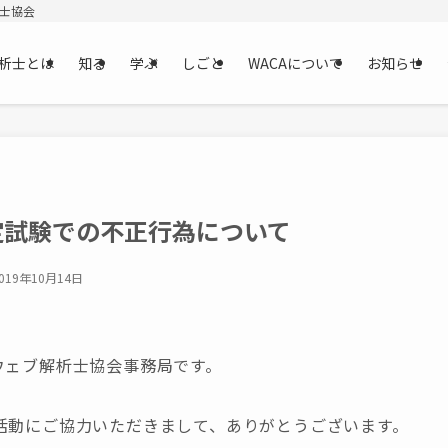
析士協会
析士とは
知る
学ぶ
しごと
WACAについて
お知らせ
定試験での不正行為について
019年10月14日
ウェブ解析士協会事務局です。
活動にご協力いただきまして、ありがとうございます。