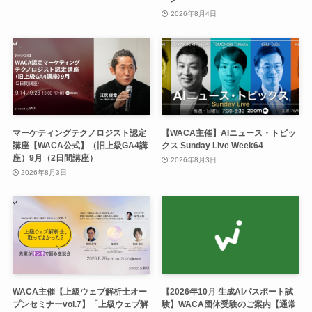
2026年8月4日
マーケティングテクノロジスト認定
【WACA主催】AIニュース・トピッ
講座【WACA公式】（旧上級GA4講
クス Sunday Live Week64
座）9月（2日間講座）
2026年8月3日
2026年8月3日
WACA主催【上級ウェブ解析士オー
【2026年10月 生成AIパスポート試
プンセミナーvol.7】「上級ウェブ解
験】WACA団体受験のご案内【通常