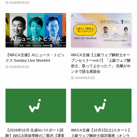
2026年8月4日
【WACA主催】AIニュース・トピッ
WACA主催【上級ウェブ解析士オー
クス Sunday Live Week64
プンセミナーvol.7】「上級ウェブ解
析士、取ってよかった？」 先輩がホ
2026年8月3日
ンネで語る座談会
2026年8月3日
【2026年10月 生成AIパスポート試
WACA主催【10月3日(土)スタート】
験】WACA団体受験のご案内【通常
上級ウェブ解析士認定講座（オンラ