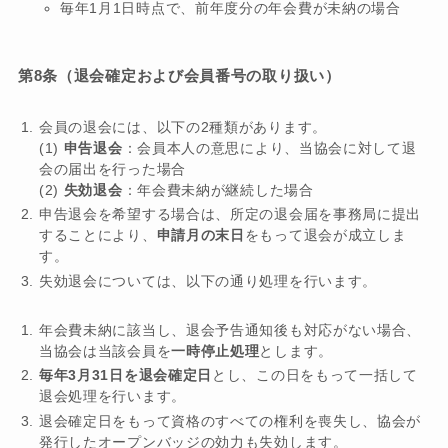
毎年1月1日時点で、前年度分の年会費が未納の場合
第8条（退会確定および会員番号の取り扱い）
会員の退会には、以下の2種類があります。
(1)
申告退会
：会員本人の意思により、当協会に対して退
会の届出を行った場合
(2)
失効退会
：年会費未納が継続した場合
申告退会を希望する場合は、所定の退会届を事務局に提出
することにより、
申請月の末日
をもって退会が成立しま
す。
失効退会については、以下の通り処理を行います。
年会費未納に該当し、退会予告通知後も対応がない場合、
当協会は当該会員を
一時停止処理
とします。
毎年3月31日を退会確定日
とし、この日をもって一括して
退会処理を行います。
退会確定日をもって資格のすべての権利を喪失し、協会が
発行したオープンバッジの効力も失効します。