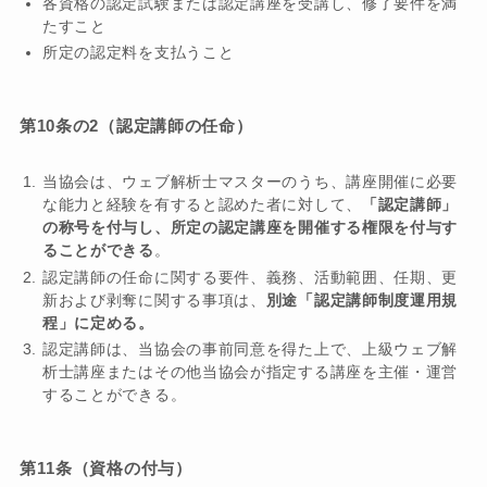
各資格の認定試験または認定講座を受講し、修了要件を満
たすこと
所定の認定料を支払うこと
第10条の2（認定講師の任命）
当協会は、ウェブ解析士マスターのうち、講座開催に必要
な能力と経験を有すると認めた者に対して、
「認定講師」
の称号を付与し、所定の認定講座を開催する権限を付与す
ることができる
。
認定講師の任命に関する要件、義務、活動範囲、任期、更
新および剥奪に関する事項は、
別途「認定講師制度運用規
程」に定める。
認定講師は、当協会の事前同意を得た上で、上級ウェブ解
析士講座またはその他当協会が指定する講座を主催・運営
することができる。
第11条（資格の付与）