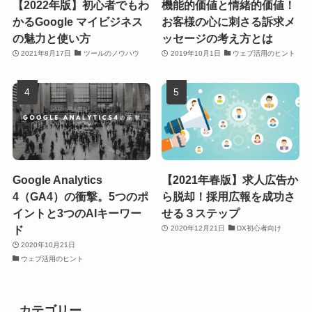
【2022年版】初心者でもわ
機能的価値と情緒的価値！
かるGoogle マイビジネス
お客様の心に刺さる訴求メ
の魅力と使い方
ッセージの考え方とは
2021年8月17日
ツールのノウハウ
2019年10月1日
ウェブ活用のヒント
Google Analytics
【2021年春版】求人広告か
4（GA4）の衝撃。5つのポ
ら脱却！採用広報を成功さ
イントと3つのAIキーワー
せる３ステップ
ド
2020年12月21日
DX初心者向け
2020年10月21日
ウェブ活用のヒント
カテゴリー