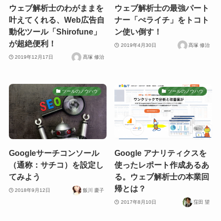
ウェブ解析士のわがままを
ウェブ解析士の最強パート
叶えてくれる、Web広告自
ナー「ぺライチ」をトコト
動化ツール「Shirofune」
ン使い倒す！
が超絶便利！
2019年4月30日
髙塚 修治
2019年12月17日
髙塚 修治
ツールのノウハウ
ツールのノウハウ
Googleサーチコンソール
Google アナリティクスを
（通称：サチコ）を設定し
使ったレポート作成あるあ
てみよう
る。ウェブ解析士の本業回
帰とは？
2018年9月12日
飯川 慶子
2017年8月10日
窪田 望