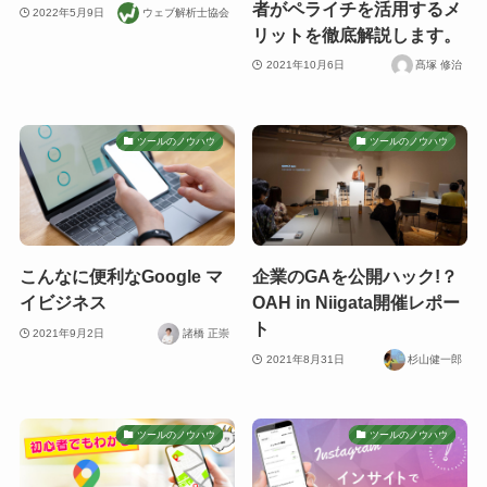
者がペライチを活用するメ
2022年5月9日
ウェブ解析士協会
リットを徹底解説します。
2021年10月6日
髙塚 修治
ツールのノウハウ
ツールのノウハウ
こんなに便利なGoogle マ
企業のGAを公開ハック!？
イビジネス
OAH in Niigata開催レポー
ト
2021年9月2日
諸橋 正崇
2021年8月31日
杉山健一郎
ツールのノウハウ
ツールのノウハウ