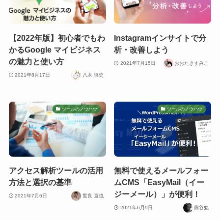
【2022年版】初心者でもわ
Instagramインサイトで分
かるGoogle マイビジネス
析・改善しよう
の魅力と使い方
2021年7月15日
おおたきすみこ
2021年8月17日
八木 暁史
ツールのノウハウ
ツールのノウハウ
アクセス解析ツールの活用
無料で使えるメールフォー
方法と選択の基準
ムCMS「EasyMail（イー
ジーメール）」が便利！
2021年7月6日
世良 直也
2021年6月9日
熊谷勉