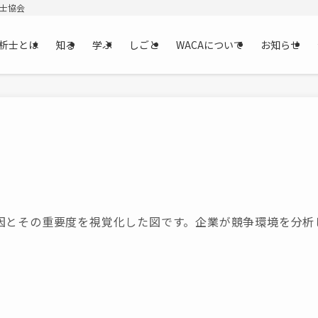
析士協会
析士とは
知る
学ぶ
しごと
WACAについて
お知らせ
因とその重要度を視覚化した図です。企業が競争環境を分析