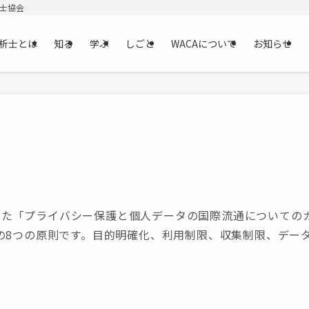
析士協会
析士とは
知る
学ぶ
しごと
WACAについて
お知らせ
採択した「プライバシー保護と個人データの国際流通について
の8つの原則です。目的明確化、利用制限、収集制限、デー