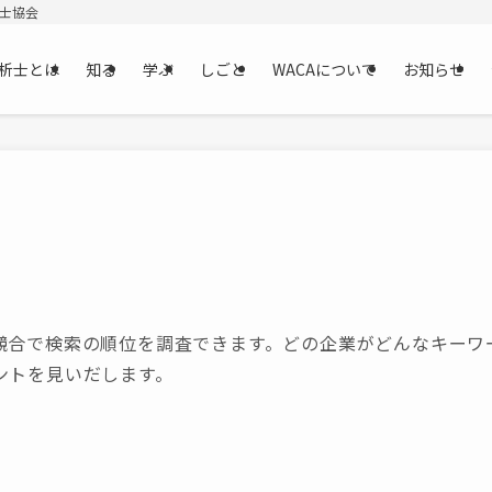
析士協会
析士とは
知る
学ぶ
しごと
WACAについて
お知らせ
競合で検索の順位を調査できます。どの企業がどんなキーワ
ントを見いだします。