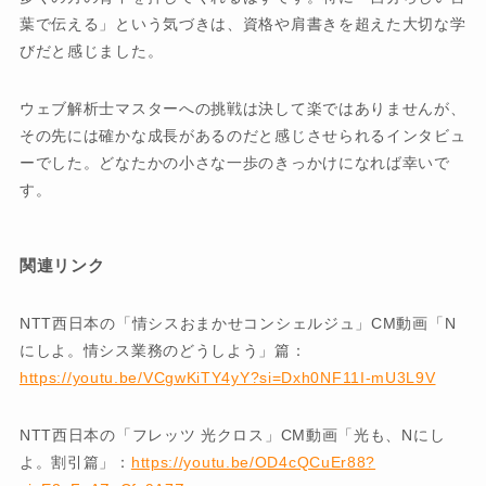
葉で伝える」という気づきは、資格や肩書きを超えた大切な学
びだと感じました。
ウェブ解析士マスターへの挑戦は決して楽ではありませんが、
その先には確かな成長があるのだと感じさせられるインタビュ
ーでした。どなたかの小さな一歩のきっかけになれば幸いで
す。
関連リンク
NTT西日本の「情シスおまかせコンシェルジュ」CM動画「N
にしよ。情シス業務のどうしよう」篇：
https://youtu.be/VCgwKiTY4yY?si=Dxh0NF11I-mU3L9V
NTT西日本の「フレッツ 光クロス」CM動画「光も、Nにし
よ。割引篇」：
https://youtu.be/OD4cQCuEr88?