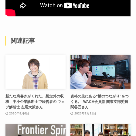
関連記事
新たな肩書きがくれた、想定外の収
資格の先にある“横のつながり”をつ
穫 中小企業診断士で経営者の ウェ
くる。 WACA会員部 関東支部委員
ブ解析士 左居大策さん
関谷匠さん
2026年8月6日
2026年7月31日