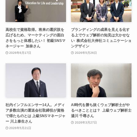
高校生で資格取得。将来の選択肢を
ブランディングの成果を見える化す
広げるため、マーケティングの面白
る上でウェブ解析の知見は欠かせな
さをもっと体感したい！ 初級SNSマ
い 株式会社大伸社コミュニケーショ
ネージャー 加奈さん
ンデザイン
2026年6月17日
2026年5月26日
社内インフルエンサー14人。メディ
AI時代を勝ち抜くウェブ解析士がや
ア多数出演の運送会社取締役が資格
るべきこととは？ 上級ウェブ解析士
で得たものとは 上級SNSマネージャ
湯川 千尋さん
ー 川上泰生さん
2026年3月27日
2026年5月21日