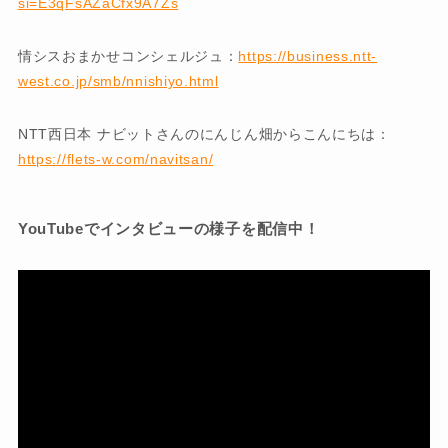
si=E3qFsAZaCfx9A7Zs
情シスおまかせコンシェルジュ：
https://business.ntt-
west.co.jp/smb/nnishiyo.html
NTT西日本 ナビットさんのにんじん畑からこんにちは：
https://flets-w.com/navitsan/
YouTubeでインタビューの様子を配信中！