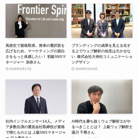
高校生で資格取得。将来の選択肢を
ブランディングの成果を見える化す
広げるため、マーケティングの面白
る上でウェブ解析の知見は欠かせな
さをもっと体感したい！ 初級SNSマ
い 株式会社大伸社コミュニケーショ
ネージャー 加奈さん
ンデザイン
2026年6月17日
2026年5月26日
社内インフルエンサー14人。メディ
AI時代を勝ち抜くウェブ解析士がや
ア多数出演の運送会社取締役が資格
るべきこととは？ 上級ウェブ解析士
で得たものとは 上級SNSマネージャ
湯川 千尋さん