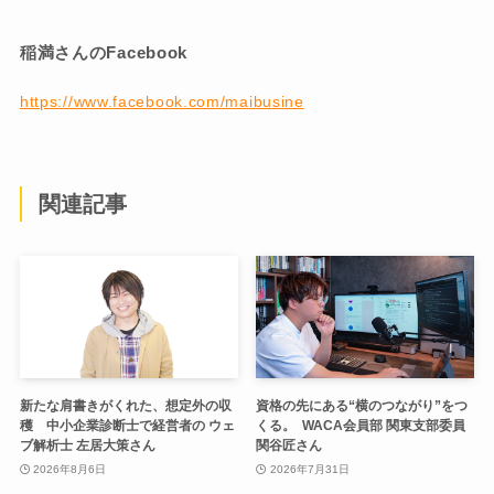
稲満さんのFacebook
https://www.facebook.com/maibusine
関連記事
新たな肩書きがくれた、想定外の収
資格の先にある“横のつながり”をつ
穫 中小企業診断士で経営者の ウェ
くる。 WACA会員部 関東支部委員
ブ解析士 左居大策さん
関谷匠さん
2026年8月6日
2026年7月31日