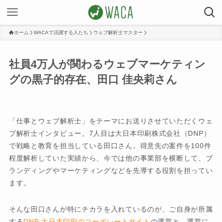
ホーム
WACAで活躍する人たち
ウェブ解析士マスター
社員4万人が関わるウェブマーケティン
グの黒子的存在、田口 佳央莉さん
「仕事とウェブ解析士」をテーマにお送りさせていただくウェ
ブ解析士インタビュー。7人目は大日本印刷株式会社（DNP）
で戦略と教育を担当している田口さん。得意先の案件を100件
程度解析していた実績から、今では他の事業部を横断して、ブ
ランディングやマーケティングなどを先導する役割を担ってい
ます。
そんな田口さんが特にチカラを入れているのが、ご自身が所属
する
DNP 大日本印刷のコーポレートサイト
の運営と、運営に