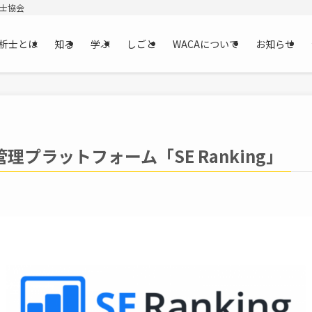
析士協会
析士とは
知る
学ぶ
しごと
WACAについて
お知らせ
管理プラットフォーム「SE Ranking」