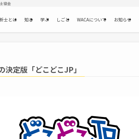
析士協会
析士とは
知る
学ぶ
しごと
WACAについて
お知らせ
Iの決定版「どこどこJP」