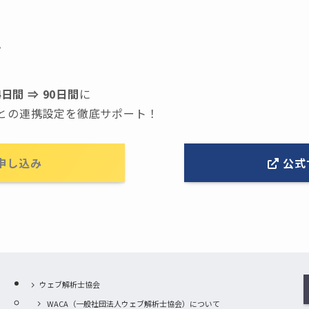
典
4日間 ⇒ 90日間
に
クスとの連携設定を徹底サポート！
申し込み
公式
ウェブ解析士協会
WACA（一般社団法人ウェブ解析士協会）について