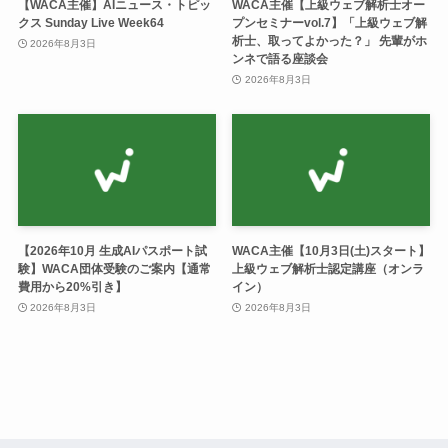
【WACA主催】AIニュース・トピッ
WACA主催【上級ウェブ解析士オー
クス Sunday Live Week64
プンセミナーvol.7】「上級ウェブ解
析士、取ってよかった？」 先輩がホ
2026年8月3日
ンネで語る座談会
2026年8月3日
【2026年10月 生成AIパスポート試
WACA主催【10月3日(土)スタート】
験】WACA団体受験のご案内【通常
上級ウェブ解析士認定講座（オンラ
費用から20%引き】
イン）
2026年8月3日
2026年8月3日