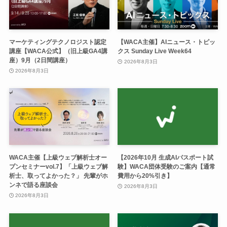
マーケティングテクノロジスト認定
【WACA主催】AIニュース・トピッ
講座【WACA公式】（旧上級GA4講
クス Sunday Live Week64
座）9月（2日間講座）
2026年8月3日
2026年8月3日
WACA主催【上級ウェブ解析士オー
【2026年10月 生成AIパスポート試
プンセミナーvol.7】「上級ウェブ解
験】WACA団体受験のご案内【通常
析士、取ってよかった？」 先輩がホ
費用から20%引き】
ンネで語る座談会
2026年8月3日
2026年8月3日