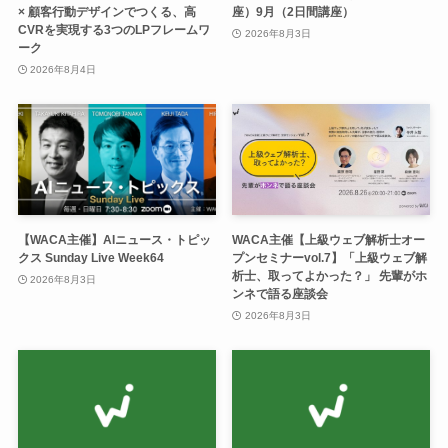
× 顧客行動デザインでつくる、高
座）9月（2日間講座）
CVRを実現する3つのLPフレームワ
2026年8月3日
ーク
2026年8月4日
【WACA主催】AIニュース・トピッ
WACA主催【上級ウェブ解析士オー
クス Sunday Live Week64
プンセミナーvol.7】「上級ウェブ解
析士、取ってよかった？」 先輩がホ
2026年8月3日
ンネで語る座談会
2026年8月3日