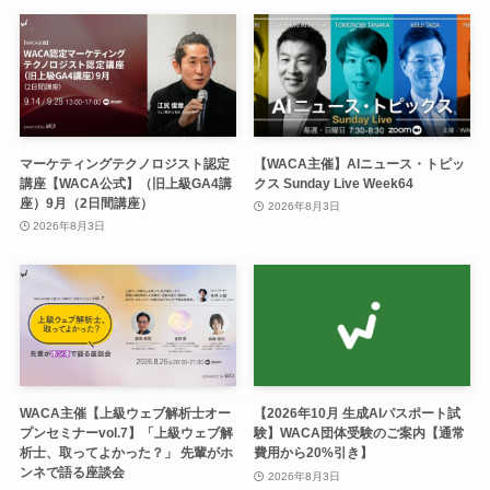
マーケティングテクノロジスト認定
【WACA主催】AIニュース・トピッ
講座【WACA公式】（旧上級GA4講
クス Sunday Live Week64
座）9月（2日間講座）
2026年8月3日
2026年8月3日
WACA主催【上級ウェブ解析士オー
【2026年10月 生成AIパスポート試
プンセミナーvol.7】「上級ウェブ解
験】WACA団体受験のご案内【通常
析士、取ってよかった？」 先輩がホ
費用から20%引き】
ンネで語る座談会
2026年8月3日