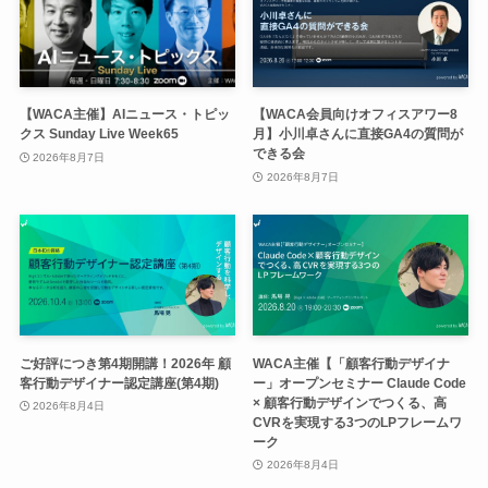
【WACA主催】AIニュース・トピッ
【WACA会員向けオフィスアワー8
クス Sunday Live Week65
月】小川卓さんに直接GA4の質問が
できる会
2026年8月7日
2026年8月7日
ご好評につき第4期開講！2026年 顧
WACA主催【「顧客行動デザイナ
客行動デザイナー認定講座(第4期)
ー」オープンセミナー Claude Code
× 顧客行動デザインでつくる、高
2026年8月4日
CVRを実現する3つのLPフレームワ
ーク
2026年8月4日