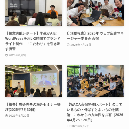
【授業実践レポート】学生がAIと
〘活動報告〙2025年 ウェブ広告マネ
WordPressを用い2時間でブランド
ージャー委員会 合宿
サイト制作 「こだわり」を引き出
2025年7月31日
す演習
2026年8月3日
【報告】弊会理事の海外セミナー登
【WACA合宿開催レポート】欠けて
壇(2025年7月30日)
いるもの・伸ばすとよいものを議
論 これからの方向性を共有（2026
2025年8月20日
年4月25・26日）
2026年5月7日