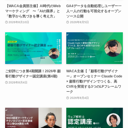
【WACA会員部主催】AI時代のWeb
GA4データを自動処理しユーザー一
マーケティング 〜「AIの限界」と
人一人の行動を可視化するオープン
「数字から気づきを導く考え方」
ソース公開
2026年8月10日
2026年8月5日
ご好評につき第4期開講！2026年 顧
WACA主催【「顧客行動デザイナ
客行動デザイナー認定講座(第4期)
ー」オープンセミナー Claude Code
× 顧客行動デザインでつくる、高
2026年8月4日
CVRを実現する3つのLPフレームワ
ーク
2026年8月4日