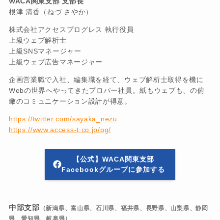
WACA関東支部 支部長
根津 清香（ねづ さやか）
株式会社アクセスプログレス 執行役員
上級ウェブ解析士
上級SNSマネージャー
上級ウェブ広告マネージャー
企画営業職で入社、編集職を経て、ウェブ解析士取得を機に
Webの世界へやってきたプロパー社員。紙もウェブも、の俯
瞰のコミュニケーション設計が得意。
https://twitter.com/sayaka_nezu
https://www.access-t.co.jp/pg/
【公式】WACA関東支部
Facebookグループに参加する
中部支部
（新潟県、富山県、石川県、福井県、長野県、山梨県、静岡
県、愛知県、岐阜県）