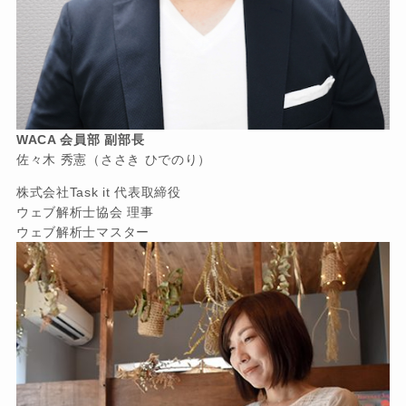
WACA 会員部 副部長
佐々木 秀憲（ささき ひでのり）
株式会社Task it 代表取締役
ウェブ解析士協会 理事
ウェブ解析士マスター