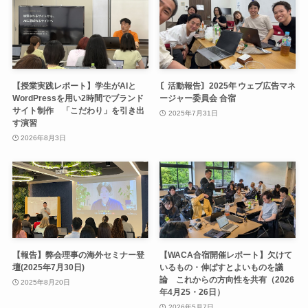
【授業実践レポート】学生がAIと
〘活動報告〙2025年 ウェブ広告マネ
WordPressを用い2時間でブランド
ージャー委員会 合宿
サイト制作 「こだわり」を引き出
2025年7月31日
す演習
2026年8月3日
【報告】弊会理事の海外セミナー登
【WACA合宿開催レポート】欠けて
壇(2025年7月30日)
いるもの・伸ばすとよいものを議
論 これからの方向性を共有（2026
2025年8月20日
年4月25・26日）
2026年5月7日