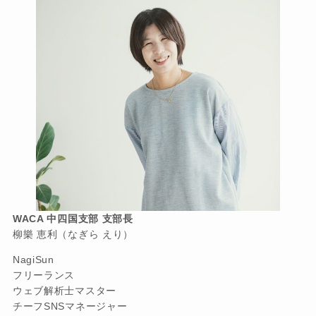
WACA 中四国支部 支部長
柳樂 恵利（なぎら えり）
NagiSun
フリーランス
ウェブ解析士マスター
チーフSNSマネージャー