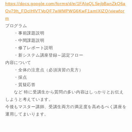
https://docs.google.com/forms/d/e/1FAIpQLSejbBanZkQ6a
Ov79h_FDcIHlVTVoQF7wWMPWG6KwF1amIXIZQ/viewfor
m
プログラム
・事前課題説明
・中間課題説明
・修了レポート説明
・新システム講座登録～認定フロー
内容について
・全体の注意点（必須演習の見方）
・採点
・質疑応答
など 特に受講生から質問の多い内容はしっかりとお伝え
しようと考えています。
今後もマスター講師、受講生両方の満足度を高めるべく講座を
運用してまいります。