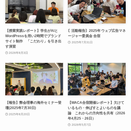
【授業実践レポート】学生がAIと
〘活動報告〙2025年 ウェブ広告マネ
WordPressを用い2時間でブランド
ージャー委員会 合宿
サイト制作 「こだわり」を引き出
2025年7月31日
す演習
2026年8月3日
【報告】弊会理事の海外セミナー登
【WACA合宿開催レポート】欠けて
壇(2025年7月30日)
いるもの・伸ばすとよいものを議
論 これからの方向性を共有（2026
2025年8月20日
年4月25・26日）
2026年5月7日