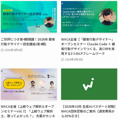
ご好評につき第4期開講！2026年 顧客
WACA主催【「顧客行動デザイナー」
行動デザイナー認定講座(第4期)
オープンセミナー Claude Code × 顧
客行動デザインでつくる、高CVRを実
2026年8月4日
現する3つのLPフレームワーク
2026年8月4日
WACA主催【上級ウェブ解析士オープ
【2026年10月 生成AIパスポート試験】
ンセミナーvol.7】「上級ウェブ解析
WACA団体受験のご案内【通常費用か
士、取ってよかった？」 先輩がホンネ
ら20%引き】