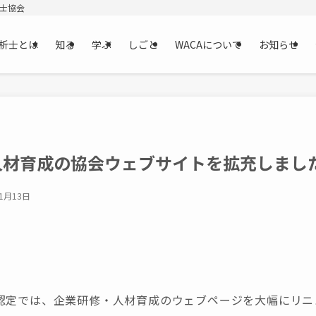
析士協会
析士とは
知る
学ぶ
しごと
WACAについて
お知らせ
人材育成の協会ウェブサイトを拡充しまし
11月13日
認定では、企業研修・人材育成のウェブページを大幅にリニ