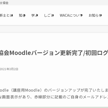
析士協会
析士とは
知る
学ぶ
しごと
WACAについて
お知らせ
協会Moodleバージョン更新完了/初回ロ
2021年3月2日
odle（講座用Moodle）のバージョンアップが完了いたし
な画面表示があり、赤線部分に記載のご自身のメールアドレ